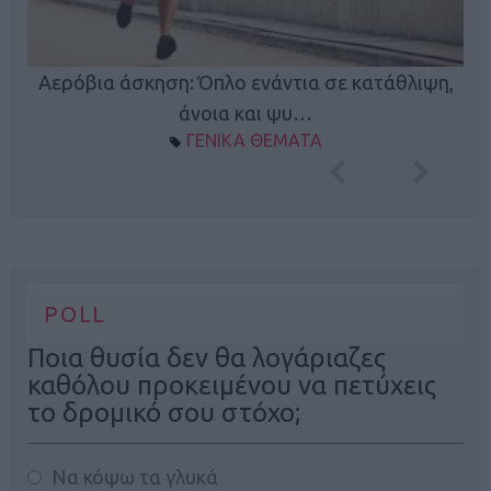
Κ
Αερόβια άσκηση: Όπλο ενάντια σε κατάθλιψη,
φή
άνοια και ψυ…
ΓΕΝΙΚΑ ΘΕΜΑΤΑ
POLL
Ποια θυσία δεν θα λογάριαζες
καθόλου προκειμένου να πετύχεις
το δρομικό σου στόχο;
Να κόψω τα γλυκά