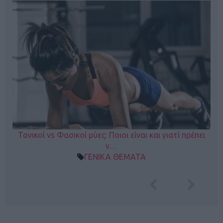
Τονικοί vs Φασικοί μύες: Ποιοι είναι και γιατί πρέπει
ν…
ΓΕΝΙΚΑ ΘΕΜΑΤΑ