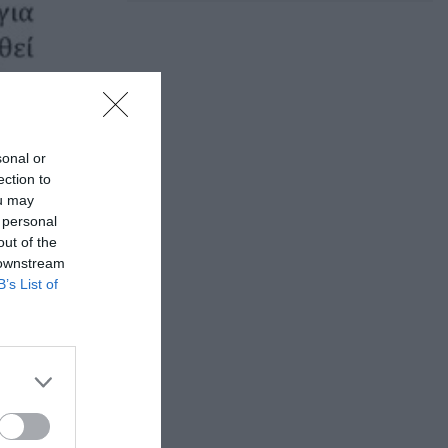
sonal or
ection to
ou may
 personal
out of the
 downstream
B’s List of