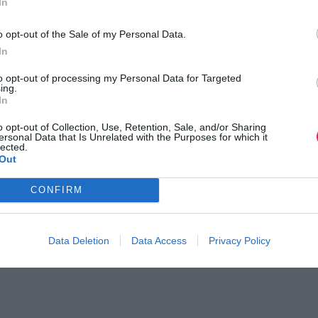
In
ι τον κόσμο στο
GoogleNews του Runnermagazine
.
o opt-out of the Sale of my Personal Data.
In
ook
και
Twitter
.
to opt-out of processing my Personal Data for Targeted
ing.
In
o opt-out of Collection, Use, Retention, Sale, and/or Sharing
ersonal Data that Is Unrelated with the Purposes for which it
lected.
Out
CONFIRM
Data Deletion
Data Access
Privacy Policy