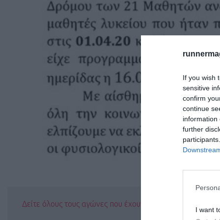
runnermag
If you wish 
sensitive in
confirm you
continue se
information 
further disc
participants
Downstream 
Persona
Δείτε όλους τους αγώνες που έχουν αναβληθεί ή ακυρω
I want t