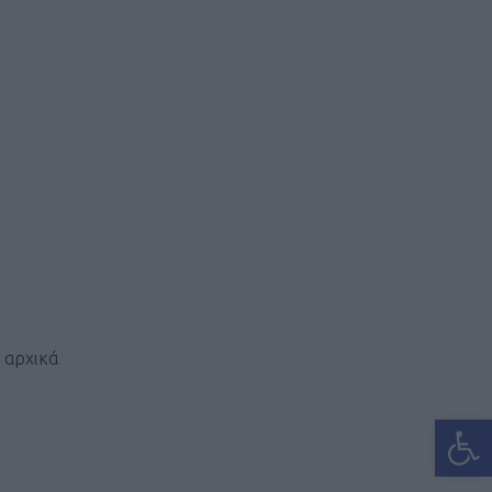
 αρχικά
Ανοίξτε