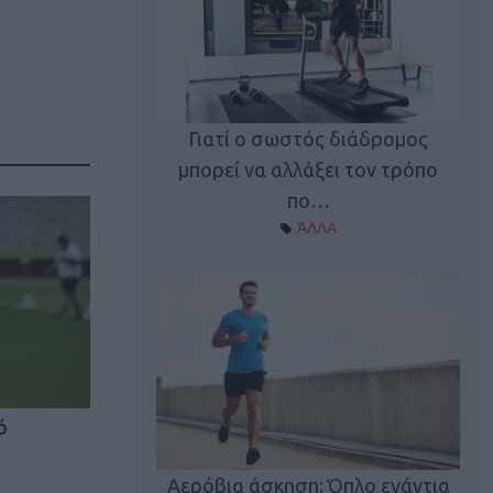
Γιατί ο σωστός διάδρομος
ι καφεΐνη
Τ
μπορεί να αλλάξει τον τρόπο
Α ΘΕΜΑΤΑ
πο…
ΆΛΛΑ
ό
utions: Η άσκηση
Κα
 για το 2026!
Αερόβια άσκηση: Όπλο ενάντια