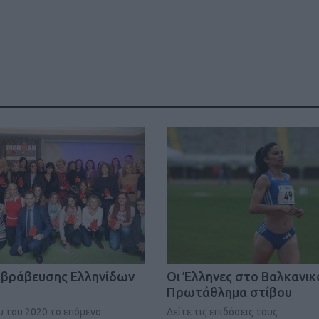
Καφές κα
ΓΕΝΙΚ
βράβευσης Ελληνίδων
Oι Έλληνες στο Βαλκανικ
New Year Resol
Πρωτάθλημα στίβου
στην κορυφή
ου του 2020 το επόμενο
Δείτε τις επιδόσεις τους