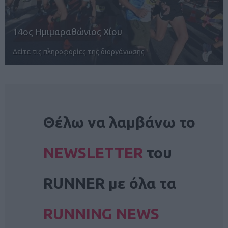
POWERADE B2Run Aθens 2026
Στις 8/10 το απόλυτο Corporate Running P…
NEWSLETTER
Θέλω να λαμβάνω το
NEWSLETTER
του
RUNNER με όλα τα
RUNNING NEWS