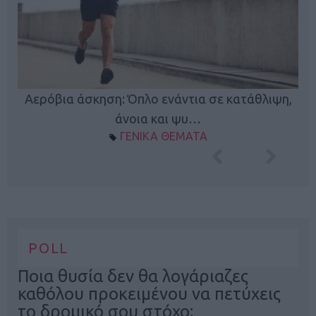
Κ
Αερόβια άσκηση: Όπλο ενάντια σε κατάθλιψη,
φή
άνοια και ψυ…
ΓΕΝΙΚΑ ΘΕΜΑΤΑ
POLL
Ποια θυσία δεν θα λογάριαζες
καθόλου προκειμένου να πετύχεις
το δρομικό σου στόχο;