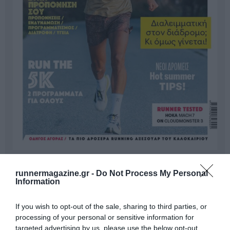
Γίνε Συνδρομητής
runnermagazine.gr -
Do Not Process My Personal
Information
Βρες το RUNNER!
If you wish to opt-out of the sale, sharing to third parties, or
processing of your personal or sensitive information for
targeted advertising by us, please use the below opt-out