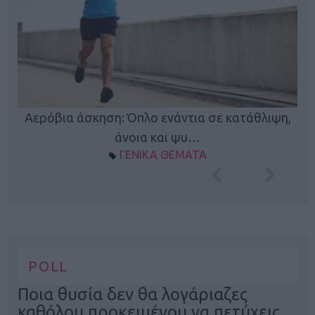
Κ
Αερόβια άσκηση: Όπλο ενάντια σε κατάθλιψη,
φή
άνοια και ψυ…
ΓΕΝΙΚΑ ΘΕΜΑΤΑ
POLL
Ποια θυσία δεν θα λογάριαζες
καθόλου προκειμένου να πετύχεις