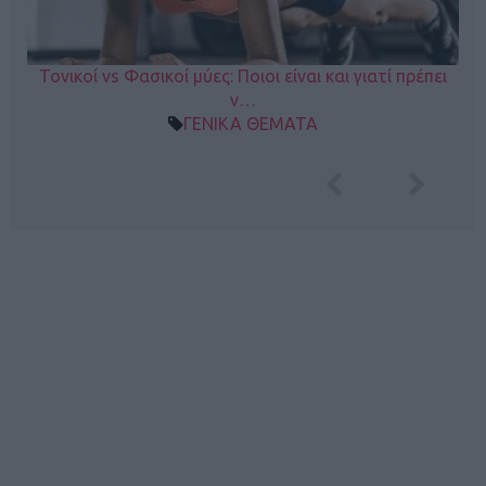
Τονικοί vs Φασικοί μύες: Ποιοι είναι και γιατί πρέπει
ν…
ΓΕΝΙΚΑ ΘΕΜΑΤΑ