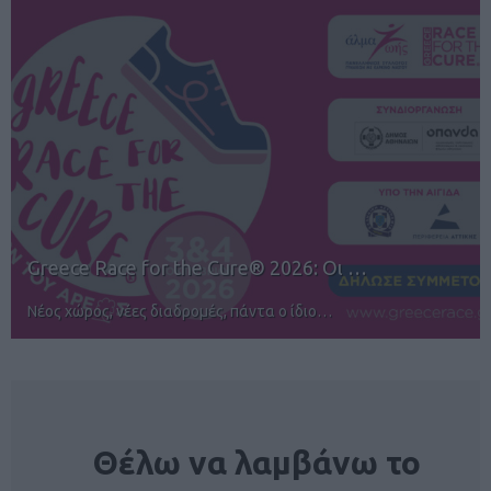
e® 2026: Οι …
12ος TUI Rhodes Marath
ντα ο ίδιο…
Αγώνες για όλους στην Ρόδο
NEWSLETTER
Θέλω να λαμβάνω το