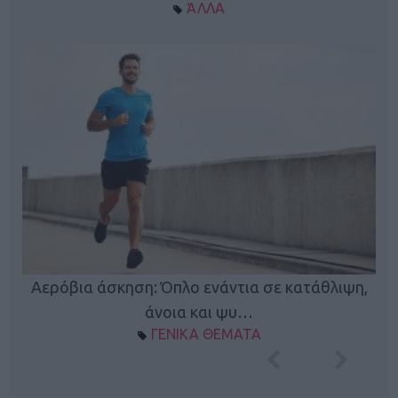
ΆΛΛΑ
Κ
Αερόβια άσκηση: Όπλο ενάντια σε κατάθλιψη,
φή
άνοια και ψυ…
ΓΕΝΙΚΑ ΘΕΜΑΤΑ