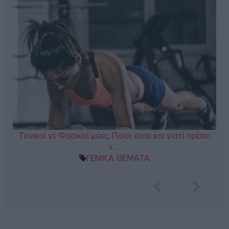
Τονικοί vs Φασικοί μύες: Ποιοι είναι και γιατί πρέπει
ν…
ΓΕΝΙΚΑ ΘΕΜΑΤΑ