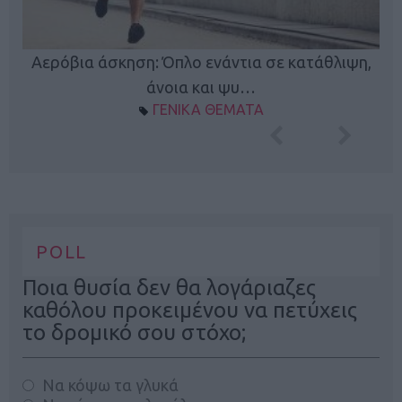
Κ
Αερόβια άσκηση: Όπλο ενάντια σε κατάθλιψη,
φή
άνοια και ψυ…
ΓΕΝΙΚΑ ΘΕΜΑΤΑ
POLL
Ποια θυσία δεν θα λογάριαζες
καθόλου προκειμένου να πετύχεις
το δρομικό σου στόχο;
Να κόψω τα γλυκά