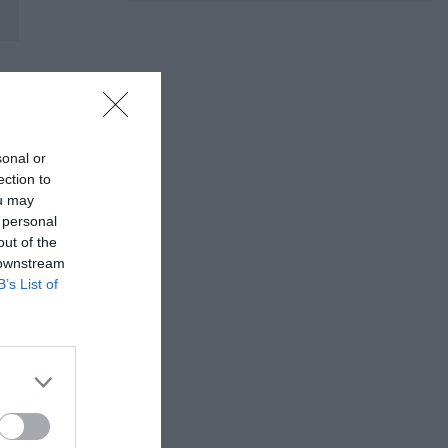
sonal or
ection to
ou may
 personal
out of the
 downstream
B’s List of