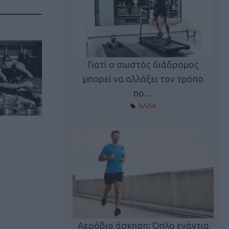
Γιατί ο σωστός διάδρομος
ι καφεΐνη
Τ
μπορεί να αλλάξει τον τρόπο
Α ΘΕΜΑΤΑ
πο…
ΆΛΛΑ
utions: Η άσκηση
Κα
 για το 2026!
Αερόβια άσκηση: Όπλο ενάντια