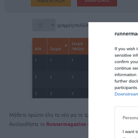
runnermag
If you wish 
sensitive in
confirm you
continue se
information 
further disc
participants
Downstream 
Μάθετε πρώτοι όλα τα νέα για το τρέξιμο στην Ελλάδα κα
Persona
Ακολουθήστε το
Runnermagazine
σε
Instagram
,
Faceb
I want t