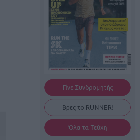
Γίνε Συνδρομητής
Βρες το RUNNER!
Όλα τα Τεύχη