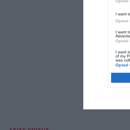
Opted 
I want t
Opted 
I want 
Advertis
Opted 
I want t
of my P
was col
Opted 