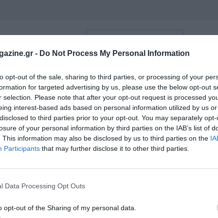
azine.gr -
Do Not Process My Personal Information
to opt-out of the sale, sharing to third parties, or processing of your per
formation for targeted advertising by us, please use the below opt-out s
r selection. Please note that after your opt-out request is processed y
eing interest-based ads based on personal information utilized by us or
disclosed to third parties prior to your opt-out. You may separately opt-
losure of your personal information by third parties on the IAB’s list of
. This information may also be disclosed by us to third parties on the
IA
Participants
that may further disclose it to other third parties.
ι τον κόσμο στο
GoogleNews του Runnermagazine
.
l Data Processing Opt Outs
ook
και
Twitter
.
o opt-out of the Sharing of my personal data.