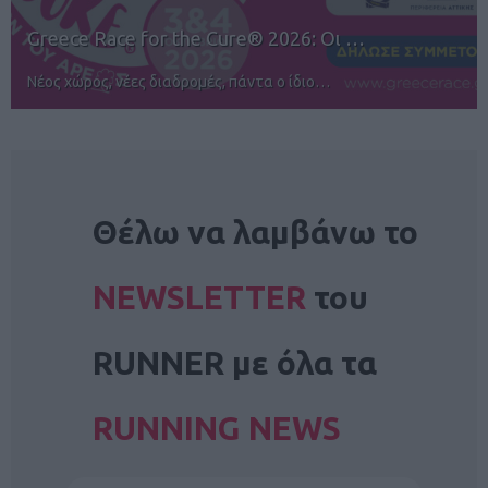
12ος TUI Rhodes Marathon: Άνοιγμα ε
Αγώνες για όλους στην Ρόδο
NEWSLETTER
Θέλω να λαμβάνω το
NEWSLETTER
του
RUNNER με όλα τα
RUNNING NEWS