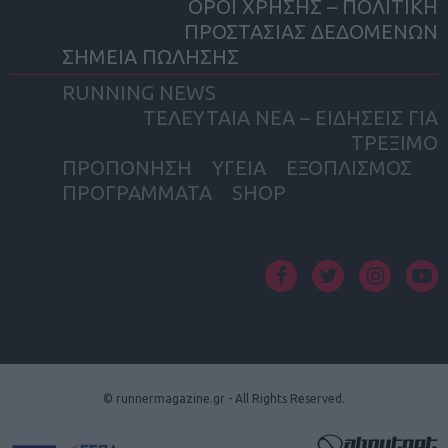
ΟΡΟΙ ΧΡΗΣΗΣ – ΠΟΛΙΤΙΚΗ
ΠΡΟΣΤΑΣΙΑΣ ΔΕΔΟΜΕΝΩΝ
ΣΗΜΕΙΑ ΠΩΛΗΣΗΣ
RUNNING NEWS
ΤΕΛΕΥΤΑΙΑ ΝΕΑ – ΕΙΔΗΣΕΙΣ ΓΙΑ
ΤΡΕΞΙΜΟ
ΠΡΟΠΟΝΗΣΗ
ΥΓΕΙΑ
ΕΞΟΠΛΙΣΜΟΣ
ΠΡΟΓΡΑΜΜΑΤΑ
SHOP
facebook
twitter
instagram
yout
© runnermagazine.gr - All Rights Reserved.