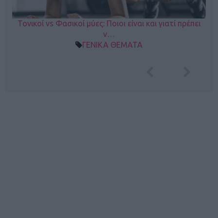
Τονικοί vs Φασικοί μύες: Ποιοι είναι και γιατί πρέπει
ν…
ΓΕΝΙΚΑ ΘΕΜΑΤΑ