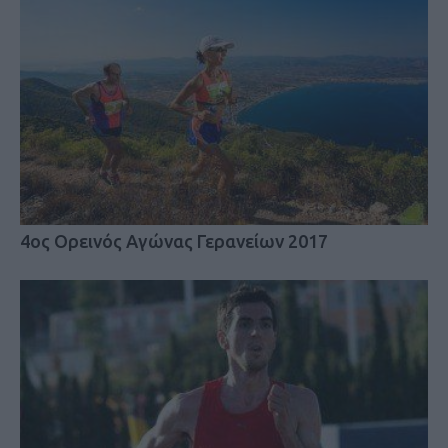
4ος Ορεινός Αγώνας Γερανείων 2017