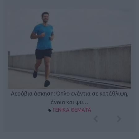
Κ
Αερόβια άσκηση: Όπλο ενάντια σε κατάθλιψη,
φή
άνοια και ψυ…
ΓΕΝΙΚΑ ΘΕΜΑΤΑ