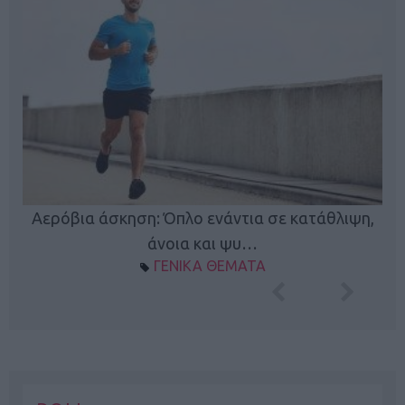
Αερόβια άσκηση: Όπλο ενάντια σε κατάθλιψη,
Κ
φή
άνοια και ψυ…
ΓΕΝΙΚΑ ΘΕΜΑΤΑ