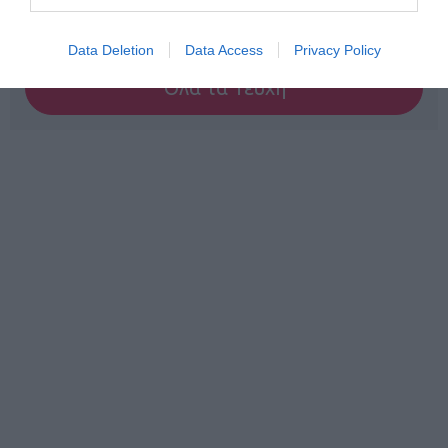
Βρες το RUNNER!
Data Deletion
Data Access
Privacy Policy
Όλα τα Τεύχη