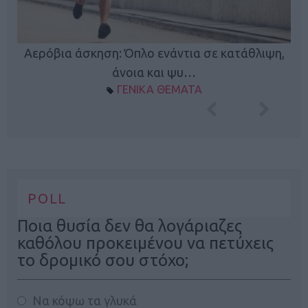
Κ
Αερόβια άσκηση: Όπλο ενάντια σε κατάθλιψη,
φή
άνοια και ψυ…
ΓΕΝΙΚΑ ΘΕΜΑΤΑ
POLL
Ποια θυσία δεν θα λογάριαζες
καθόλου προκειμένου να πετύχεις
το δρομικό σου στόχο;
Να κόψω τα γλυκά