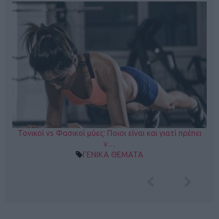
Τονικοί vs Φασικοί μύες: Ποιοι είναι και γιατί πρέπει
ν…
ΓΕΝΙΚΑ ΘΕΜΑΤΑ