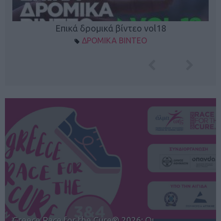
Επικά δρομικά βίντεο vol18
ΔΡΟΜΙΚΑ ΒΙΝΤΕΟ
12ος TUI Rhodes Marathon: Άνοιγμα ε…