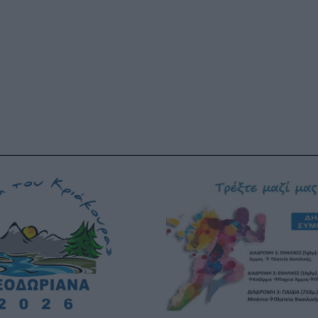
Καφές κα
ΓΕΝΙΚ
New Year Resol
στην κορυφή