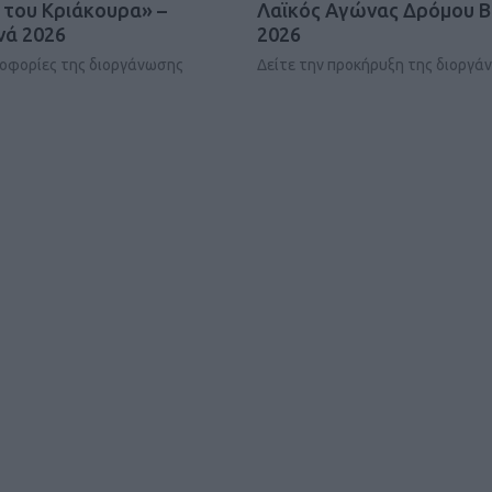
 του Κριάκουρα» –
Λαϊκός Αγώνας Δρόμου Β
ΓΕΝΙΚ
ά 2026
2026
ροφορίες της διοργάνωσης
Δείτε την προκήρυξη της διοργά