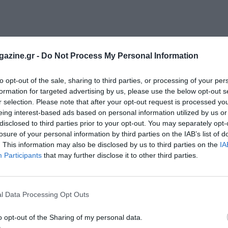
κκίνησης τουλάχιστον μία ώρα πριν (08.00π.μ.).
azine.gr -
Do Not Process My Personal Information
ώσει το 18ο έτος της
to opt-out of the sale, sharing to third parties, or processing of your per
formation for targeted advertising by us, please use the below opt-out s
r selection. Please note that after your opt-out request is processed y
eing interest-based ads based on personal information utilized by us or
disclosed to third parties prior to your opt-out. You may separately opt-
losure of your personal information by third parties on the IAB’s list of
οχής θα υπάρχει στην
. This information may also be disclosed by us to third parties on the
IA
Participants
that may further disclose it to other third parties.
καθώς και στη σελίδα του
sofmani/
l Data Processing Opt Outs
ουρή Γεν. Γραμματέας του Ινστιτούτου «Όμοιοι της Μάνης», στο
o opt-out of the Sharing of my personal data.