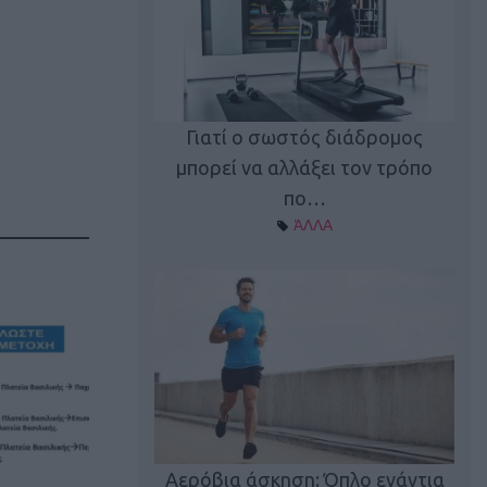
Γιατί ο σωστός διάδρομος
ι καφεΐνη
Τ
μπορεί να αλλάξει τον τρόπο
Α ΘΕΜΑΤΑ
πο…
ΆΛΛΑ
utions: Η άσκηση
Κα
 για το 2026!
Αερόβια άσκηση: Όπλο ενάντια