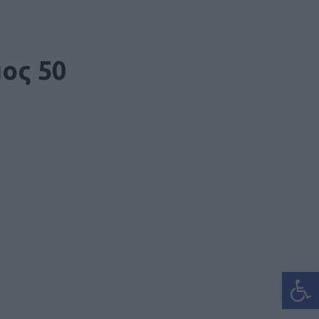
ος 50
Ανοίξτε