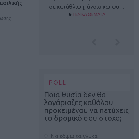
ασιλικής
Α ΘΕΜΑΤΑ
σε κατάθλιψη, άνοια και ψυ…
ΓΕΝΙΚΑ ΘΕΜΑΤΑ
νωσης
POLL
Ποια θυσία δεν θα
λογάριαζες καθόλου
προκειμένου να πετύχεις
το δρομικό σου στόχο;
Να κόψω τα γλυκά