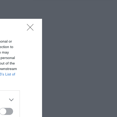
sonal or
ection to
ou may
 personal
out of the
 downstream
B’s List of
 email: