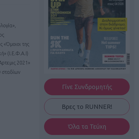
λογία»,
ος
ς «Όμοιοι της
» (Ι.Ε.Φ.Α.Ι)
Άρτεμις 2021»
0 σταδίων
Γίνε Συνδρομητής
Βρες το RUNNER!
Όλα τα Τεύχη