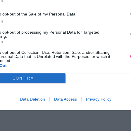
In
o opt-out of the Sale of my Personal Data.
ρίες πατήστε εδώ.
In
to opt-out of processing my Personal Data for Targeted
ι τον κόσμο στο
GoogleNews του Runnermagazine
.
ing.
In
ook
και
Twitter
.
o opt-out of Collection, Use, Retention, Sale, and/or Sharing
ersonal Data that Is Unrelated with the Purposes for which it
lected.
Out
CONFIRM
Data Deletion
Data Access
Privacy Policy