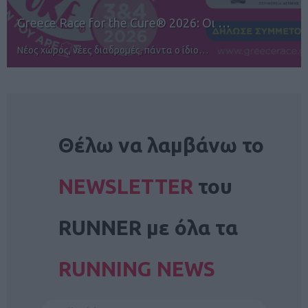
12ος TUI Rhodes Marathon: Άνοιγμα ε…
Αγώνες για όλους στην Ρόδο
NEWSLETTER
Θέλω να λαμβάνω το
NEWSLETTER
του
RUNNER με όλα τα
RUNNING NEWS