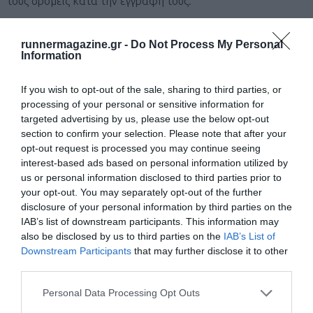
τους δρομείς κατά την εγγραφή τους.
Δήμος Μελισσίων – Πεντέλης
runnermagazine.gr -
Do Not Process My Personal
Information
Κατάστημα Outrun – Mαρίνα Φλοίσβου, Παλαιό
Φάληρο
If you wish to opt-out of the sale, sharing to third parties, or
Κατάστημα Top Cycles – Βασ. Αλεξάνδρου 72,
processing of your personal or sensitive information for
Περιστέρι
targeted advertising by us, please use the below opt-out
section to confirm your selection. Please note that after your
opt-out request is processed you may continue seeing
16. Επικοινωνία
interest-based ads based on personal information utilized by
Email επικοινωνίας:
info@mysportevent.gr
»
us or personal information disclosed to third parties prior to
your opt-out. You may separately opt-out of the further
disclosure of your personal information by third parties on the
Μάθετε πρώτοι όλα τα νέα για το τρέξιμο στην Ελλάδα
IAB’s list of downstream participants. This information may
also be disclosed by us to third parties on the
IAB’s List of
και τον κόσμο στο
GoogleNews του Runnermagazine
.
Downstream Participants
that may further disclose it to other
Ακολουθήστε το
Runnermagazine
σε
Instagram
,
third parties.
Facebook
και
Twitter
.
Personal Data Processing Opt Outs