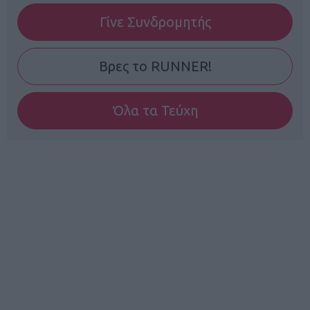
Γίνε Συνδρομητής
Βρες το RUNNER!
Όλα τα Τεύχη