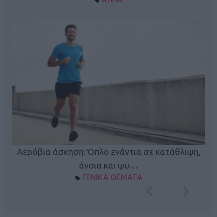
Κ
Αερόβια άσκηση: Όπλο ενάντια σε κατάθλιψη,
φή
άνοια και ψυ…
ΓΕΝΙΚΑ ΘΕΜΑΤΑ