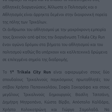
αθλητικές διοργανώσεις. Άλλωστε ο Πολιτισμός και ο
Αθλητισμός είναι άρρηκτα δεμένοι στην διαχρονική πορεία
της πόλης των Τρικάλων.
Οι άνθρωποι του αθλητισμού με την μακρόχρονη εμπειρία
τους ξεκινούν από φέτος την διοργάνωση
Trikala City Run
έναν αγώνα δρόμου στα βήματα του αθλητισμού και του
πολιτισμού καθώς θα υπάρχουν και καλλιτεχνικά δρώμενα
σε επιλεγμένα σημεία της διαδρομής.
ο
Το
1
Trikala City Run
είναι αφιερωμένο στους δύο
σπουδαίους Τρικαλινούς παγκόσμιους πρωταθλητές του
στίβου Χρήστο Παπανικολάου, Σοφία Σακοράφα και στους
μεγάλους Τρικαλινούς δημιουργούς Βασίλη Τσιτσάνη,
Δημήτρη Μητροπάνο, Κώστα Βίρβο, Απόστολο Καλδάρα,
Χρήστο Κολοκοτρώνη και Γιώργο Σαμολαδά. Να