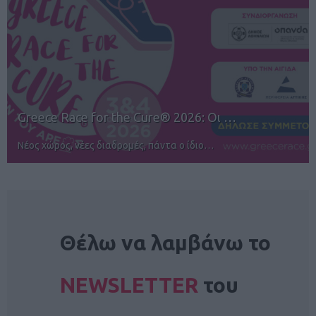
12ος TUI Rhodes Marathon: Άνοιγμα ε…
Αγώνες για όλους στην Ρόδο
NEWSLETTER
Θέλω να λαμβάνω το
NEWSLETTER
του