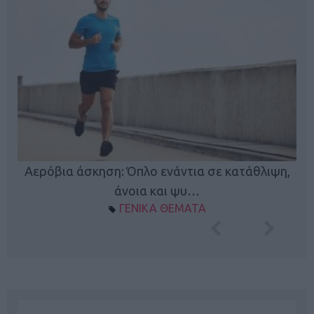
Κ
Αερόβια άσκηση: Όπλο ενάντια σε κατάθλιψη,
φή
άνοια και ψυ…
ΓΕΝΙΚΑ ΘΕΜΑΤΑ