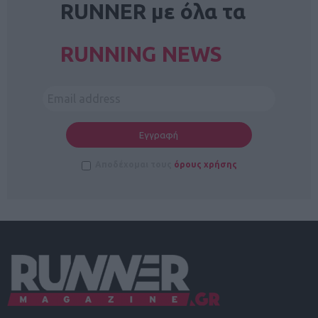
RUNNER με όλα τα
RUNNING NEWS
Αποδέχομαι τους
όρους χρήσης