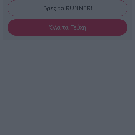
Βρες το RUNNER!
Όλα τα Τεύχη