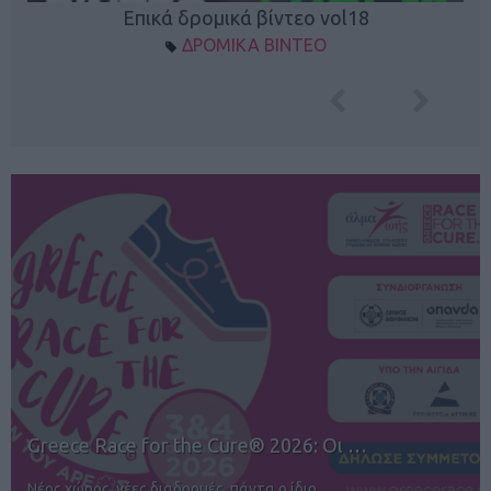
Επικά δρομικά βίντεο vol18
ΔΡΟΜΙΚΑ ΒΙΝΤΕΟ
12ος TUI Rhodes Marathon: Άνοιγμα ε…
Αγώνες για όλους στην Ρόδο