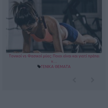
Τονικοί vs Φασικοί μύες: Ποιοι είναι και γιατί πρέπει
ν…
ΓΕΝΙΚΑ ΘΕΜΑΤΑ