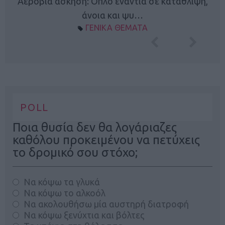
Κ
Αερόβια άσκηση: Όπλο ενάντια σε κατάθλιψη,
φή
άνοια και ψυ…
ΓΕΝΙΚΑ ΘΕΜΑΤΑ
POLL
Ποια θυσία δεν θα λογάριαζες
καθόλου προκειμένου να πετύχεις
το δρομικό σου στόχο;
Να κόψω τα γλυκά
Να κόψω το αλκοόλ
Να ακολουθήσω μία αυστηρή διατροφή
Να κόψω ξενύχτια και βόλτες