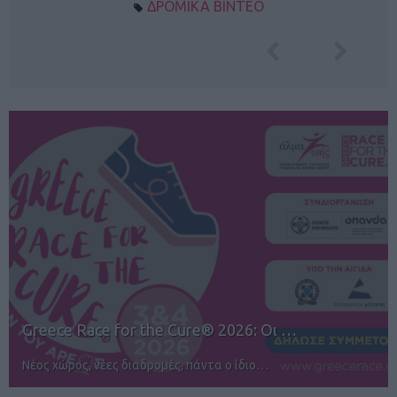
ΔΡΟΜΙΚΑ ΒΙΝΤΕΟ
12ος TUI Rhodes Marathon: Άνοιγμα ε…
Αγώνες για όλους στην Ρόδο