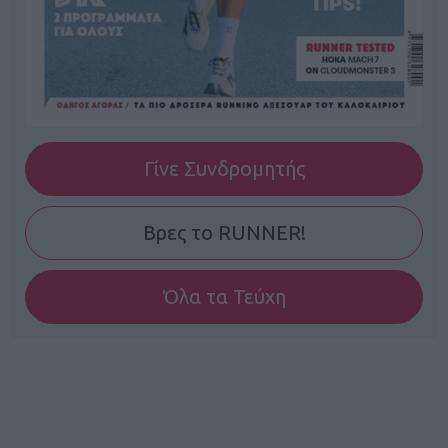
Γίνε Συνδρομητής
Βρες το RUNNER!
Όλα τα Τεύχη