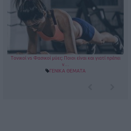
Τονικοί vs Φασικοί μύες: Ποιοι είναι και γιατί πρέπει
ν…
ΓΕΝΙΚΑ ΘΕΜΑΤΑ