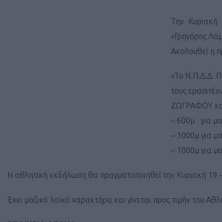
Την Κυριακή
«Γρηγόρης Λαμ
Ακολουθεί η π
«Το Ν.Π.Δ.Δ. 
τους ερασιτέχ
ΖΩΓΡΑΦΟΥ και
– 600μ για μα
– 1000μ για μ
– 1000μ για μ
Η αθλητική εκδήλωση θα πραγματοποιηθεί την Κυριακή 19 –
Έχει μαζικό λαϊκό χαρακτήρα και γίνεται προς τιμήν του 