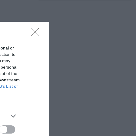
sonal or
ection to
ou may
 personal
out of the
 downstream
B’s List of
μου, Άνοδος ,
. Παπανδρέου,