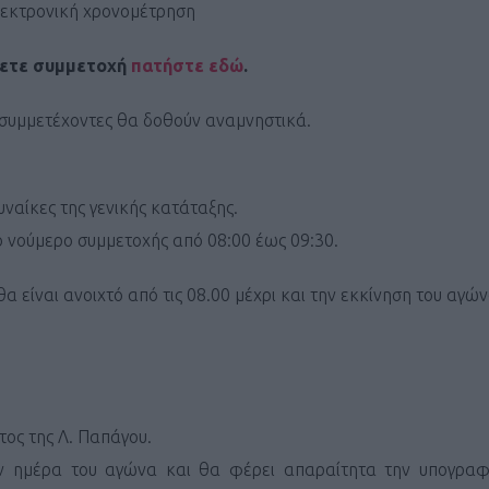
λεκτρονική χρονομέτρηση
σετε συμμετοχή
πατήστε εδώ
.
 συμμετέχοντες θα δοθούν αναμνηστικά.
Καφές κα
ΓΕΝΙΚ
υναίκες της γενικής κατάταξης.
ο νούμερο συμμετοχής από 08:00 έως 09:30.
 είναι ανοιχτό από τις 08.00 μέχρι και την εκκίνηση του αγώνα
τος της Λ. Παπάγου.
New Year Resol
ην ημέρα του αγώνα και θα φέρει απαραίτητα την υπογραφ
στην κορυφή