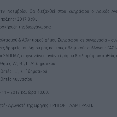
 19 Νοεμβρίου θα διεξαχθεί στου Ζωγράφου ο Λαϊκός Α
πράκης» 2017 8 χλμ.
ροκήρυξη της διοργάνωσης:
Πολιτισμού & Αθλητισμού Δήμου Ζωγράφου σε συνεργασία – συ
νες δρομείς του δήμου μας και τους αθλητικούς συλλόγους ΓΑΣ 
 ΣΑΠΠΑΖ, διοργανώνει αγώνα δρόμου 8 χιλιομέτρων καθώς κ
θητές Α΄, Β΄, Γ΄ Δ’ δημοτικού
αθητές Ε΄, ΣΤ΄ δημοτικού
αθητές γυμνασίου
 11 – 2017 και ώρα 10.00.
Αθλητή- Αγωνιστή της Ειρήνης ΓΡΗΓΟΡΗ ΛΑΜΠΡΑΚΗ.