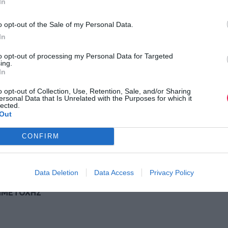
In
σμός, Πλατεία Γαρδένια.
o opt-out of the Sale of my Personal Data.
In
to opt-out of processing my Personal Data for Targeted
ing.
In
ητές άνω των 18 ετών οι οποίοι τρέχουν με δική τους ευθύνη.
o opt-out of Collection, Use, Retention, Sale, and/or Sharing
ersonal Data that Is Unrelated with the Purposes for which it
lected.
Out
CONFIRM
ΙΟ ΤΕΡΜΑΤΙΣΜΟΥ
Data Deletion
Data Access
Privacy Policy
ΜΜΕΤΟΧΗΣ