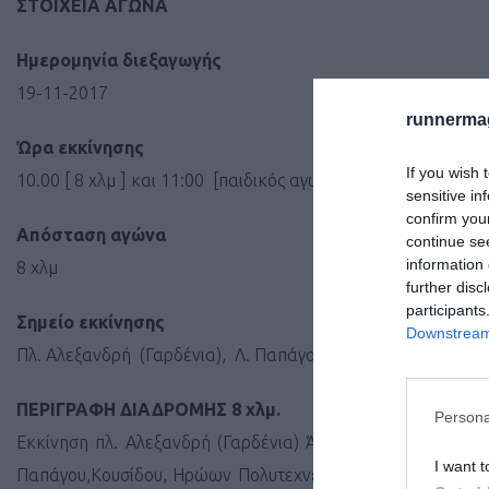
ΣΤΟΙΧΕΙΑ ΑΓΩΝΑ
Ημερομηνία διεξαγωγής
19-11-2017
runnermag
Ώρα εκκίνησης
If you wish 
10.00 [ 8 χλμ ] και 11:00 [παιδικός αγώνας]
sensitive in
confirm you
Απόσταση αγώνα
continue se
information 
8 χλμ
further disc
participants
Σημείο εκκίνησης
Downstream 
Πλ. Αλεξανδρή (Γαρδένια), Λ. Παπάγου Ζωγράφου.
ΠΕΡΙΓΡΑΦΗ ΔΙΑΔΡΟΜΗΣ 8 χλμ.
Persona
Εκκίνηση πλ. Αλεξανδρή (Γαρδένια) Άνοδος, Αναστροφή ,
I want t
Παπάγου,Κουσίδου, Ηρώων Πολυτεχνείου, Κάθοδος, Παπάγο