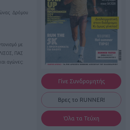
γώνας Δρόμου
ντονισμό με
ΙΛΙΣΟΣ, ΠΑΣ
αι αγώνες:
Γίνε Συνδρομητής
Βρες το RUNNER!
Όλα τα Τεύχη