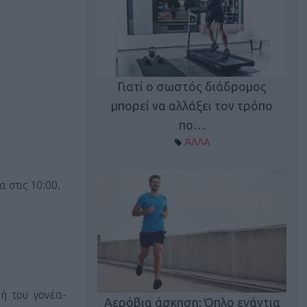
Γιατί ο σωστός διάδρομος
ι καφεΐνη
Τ
μπορεί να αλλάξει τον τρόπο
Α ΘΕΜΑΤΑ
πο…
ΆΛΛΑ
 στις 10:00.
utions: Η άσκηση
Κα
ή του γονέα-
 για το 2026!
Αερόβια άσκηση: Όπλο ενάντια