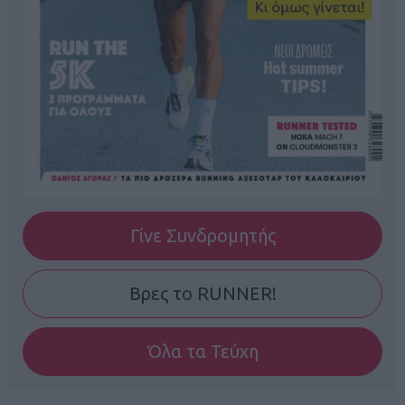
Γίνε Συνδρομητής
Βρες το RUNNER!
Όλα τα Τεύχη