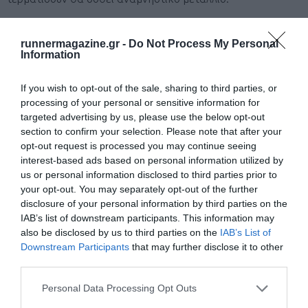
Κόστος συμμετοχής:
Απλό πακέτο: 5 ευρώ.
runnermagazine.gr -
Do Not Process My Personal
Information
Ενισχυμένο πακέτο
(Απλό πακέτο + Τεχνικό T-Shirt Under
Armour): 15 ευρώ
If you wish to opt-out of the sale, sharing to third parties, or
processing of your personal or sensitive information for
targeted advertising by us, please use the below opt-out
Πακέτο Συμμετοχής:
Το απλό πακέτο συμμετοχής
section to confirm your selection. Please note that after your
περιλαμβάνει τον αριθμό συμμετοχής, παραμάνες,
opt-out request is processed you may continue seeing
interest-based ads based on personal information utilized by
αυτοκόλλητο για την φύλαξη αντικειμένων και το Chip
us or personal information disclosed to third parties prior to
χρονομέτρησης. Τα ο ενισχυμένο περιλαμβάνει όλα τα
your opt-out. You may separately opt-out of the further
disclosure of your personal information by third parties on the
παραπάνω και επιπλέον τεχνικό T-Shirt Under Armour.
IAB’s list of downstream participants. This information may
also be disclosed by us to third parties on the
IAB’s List of
Downstream Participants
that may further disclose it to other
third parties.
ΑΓΩΝΑΣ ΔΡΟΜΟΥ 1 χλμ. ΓΙΑ ΠΑΙΔΙΑ (ΔΩΡΕΑΝ)
Personal Data Processing Opt Outs