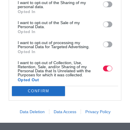
I want to opt-out of the Sharing of my
personal data.
Opted In
Ημερομηνία διεξαγωγής:
Κυριακή 17 Σεπτεμβρίου 2017
I want to opt-out of the Sale of my
Personal Data.
Σημείο Εκκίνησης-Τερματισμού: Under Armour Brand
Opted In
House Erithraia
Λεωφ. Κηφισίας 338 μεταξύ των οδών
I want to opt-out of processing my
Χαριλάου Τρικούπη και Ιωνίας
Personal Data for Targeted Advertising.
Opted In
Ώρα εκκίνησης:
08:50 π.μ.
I want to opt-out of Collection, Use,
Retention, Sale, and/or Sharing of my
Personal Data that Is Unrelated with the
Purposes for which it was collected.
Δικαίωμα συμμετοχής:
Δικαίωμα συμμετοχής έχουν όλα
Opted Out
τα παιδιά μέχρι και 14 ετών. Η δήλωση συμμετοχής για τα
CONFIRM
παιδιά πρέπει να υπογράφεται από τον κηδεμόνα τους,
διαφορετικά (σε περίπτωση ηλεκτρονικής υποβολής) θα
πρέπει να παρευρεθεί ο κηδεμόνας κατά την παραλαβή του
Data Deletion
Data Access
Privacy Policy
αριθμού συμμετοχής .