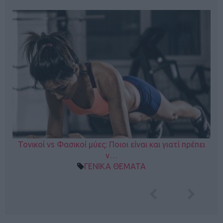
Τονικοί vs Φασικοί μύες: Ποιοι είναι και γιατί πρέπει
ν…
ΓΕΝΙΚΑ ΘΕΜΑΤΑ