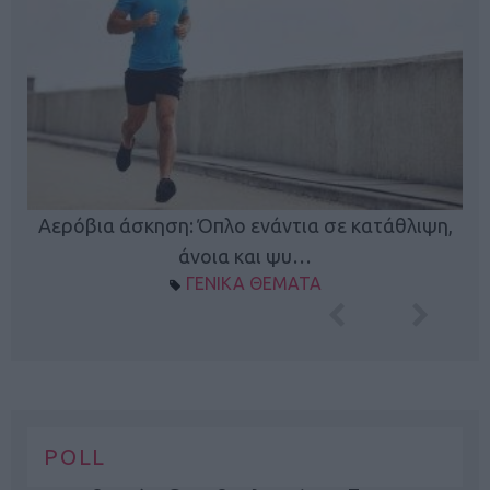
Κ
Αερόβια άσκηση: Όπλο ενάντια σε κατάθλιψη,
φή
άνοια και ψυ…
ΓΕΝΙΚΑ ΘΕΜΑΤΑ
POLL