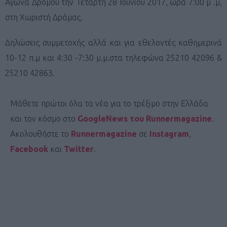
Αγώνα Δρόμου την Τετάρτη 28 Ιουνίου 2017, ώρα 7:00 μ .μ,
στη Χωριστή Δράμας.
Δηλώσεις συμμετοχής αλλά και για εθελοντές καθημερινά
10-12 π.μ και 4:30 -7:30 μ.μ.στα τηλεφώνα 25210 42096 &
25210 42863.
Μάθετε πρώτοι όλα τα νέα για το τρέξιμο στην Ελλάδα
και τον κόσμο στο
GoogleNews του Runnermagazine
.
Ακολουθήστε το
Runnermagazine
σε
Instagram
,
Facebook
και
Twitter
.