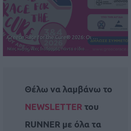
Greece Race for the Cure® 2026: Οι …
Νέος χώρος, νέες διαδρομές, πάντα ο ίδιο…
NEWSLETTER
Θέλω να λαμβάνω το
NEWSLETTER
του
RUNNER με όλα τα