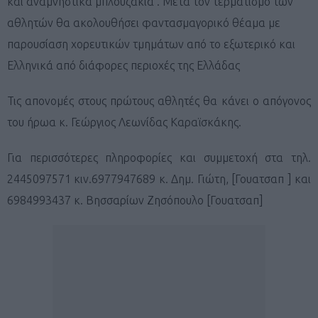
και αναμνηστικά μπλουζάκια . Μετά τον τερματισμό των
αθλητών θα ακολουθήσει φαντασμαγορικό θέαμα με
παρουσίαση χορευτικών τμημάτων από τ
o
εξωτερικό και
Ελληνικά από διάφορες περιοχές της Ελλάδας
Τις απονομές στους πρώτους αθλητές θα κάνει ο απόγονος
του ήρωα κ. Γεώργιος Λεωνίδας Καραϊσκάκης.
Για περισσότερες πληροφορίες και συμμετοχή στα τηλ.
2445097571 κιν.6977947689 κ. Δημ. Γιώτη, [Γουατσαπ ] και
6984993437 κ. Βησσαρίων Ζησόπουλο [Γουατσαπ]