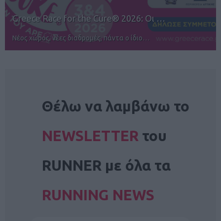
12ος TUI Rhodes Marathon: Άνοιγμα ε…
Αγώνες για όλους στην Ρόδο
NEWSLETTER
Θέλω να λαμβάνω το
NEWSLETTER
του
RUNNER με όλα τα
RUNNING NEWS