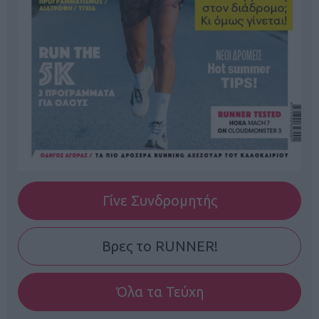
Γίνε Συνδρομητής
Βρες το RUNNER!
Όλα τα Τεύχη