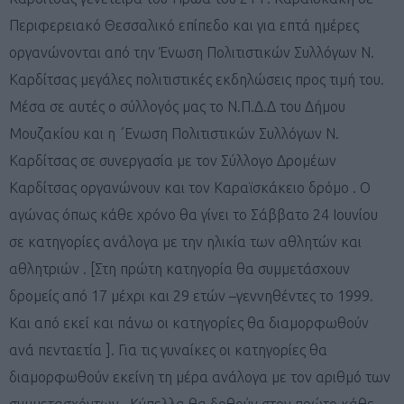
Περιφερειακό Θεσσαλικό επίπεδο και για επτά ημέρες
οργανώνονται από την Ένωση Πολιτιστικών Συλλόγων Ν.
Καρδίτσας μεγάλες πολιτιστικές εκδηλώσεις προς τιμή του.
Μέσα σε αυτές ο σύλλογός μας το Ν.Π.Δ.Δ του Δήμου
Μουζακίου και η ΄Ενωση Πολιτιστικών Συλλόγων Ν.
Καρδίτσας σε συνεργασία με τον Σύλλογο Δρομέων
Καρδίτσας οργανώνουν και τον Καραϊσκάκειο δρόμο . Ο
αγώνας όπως κάθε χρόνο θα γίνει το Σάββατο 24 Ιουνίου
σε κατηγορίες ανάλογα με την ηλικία των αθλητών και
αθλητριών .
[Στη πρώτη κατηγορία θα συμμετάσχουν
δρομείς από 17 μέχρι και 29 ετών –γεννηθέντες το 1999.
Και από εκεί και πάνω οι κατηγορίες θα διαμορφωθούν
ανά πενταετία ].
Για τις γυναίκες οι κατηγορίες θα
διαμορφωθούν εκείνη τη μέρα ανάλογα με τον αριθμό των
συμμετασχόντων .
Κύπελλα θα δοθούν στον πρώτο κάθε