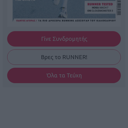
Γίνε Συνδρομητής
Βρες το RUNNER!
Όλα τα Τεύχη