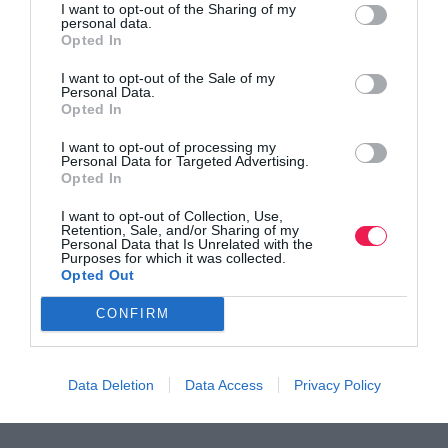
I want to opt-out of the Sharing of my
personal data.
Opted In
I want to opt-out of the Sale of my
Personal Data.
Opted In
I want to opt-out of processing my
Personal Data for Targeted Advertising.
Opted In
1st Energy Run powered by Garmin
I want to opt-out of Collection, Use,
Retention, Sale, and/or Sharing of my
17-1-2016: Την Κυριακή 17 Ιανουαρίου η Energy Races
Personal Data that Is Unrelated with the
Purposes for which it was collected.
διοργανώνει το 1st Energy Run powered by Garmin
Opted Out
στην Πεντέλη.
CONFIRM
Data Deletion
Data Access
Privacy Policy