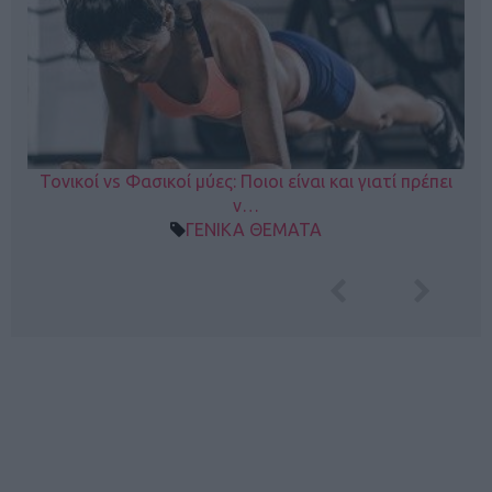
Τονικοί vs Φασικοί μύες: Ποιοι είναι και γιατί πρέπει
ν…
ΓΕΝΙΚΑ ΘΕΜΑΤΑ