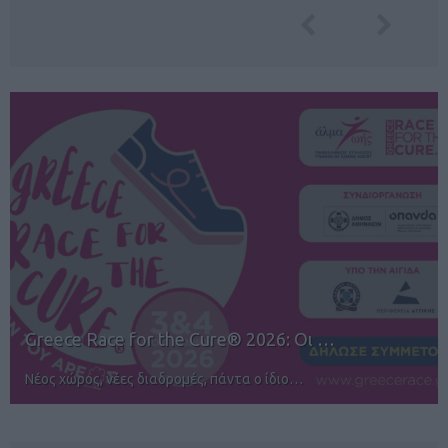
12ος TUI Rhodes Marathon: Άνοιγμα ε…
Αγώνες για όλους στην Ρόδο