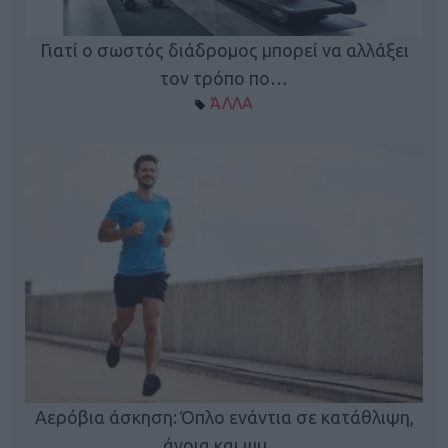
Γιατί ο σωστός διάδρομος μπορεί να αλλάξει
τον τρόπο πο…
ΆΛΛΑ
Κ
Αερόβια άσκηση: Όπλο ενάντια σε κατάθλιψη,
φή
άνοια και ψυ…