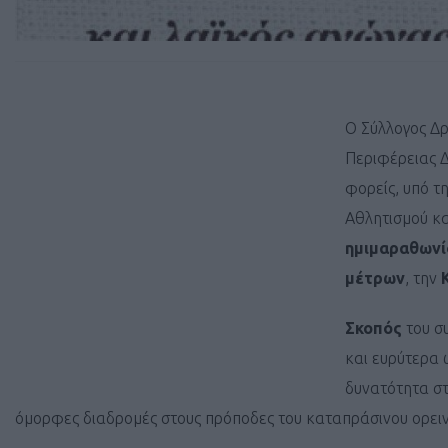
Ο Σύλλογος Δρ
Περιφέρειας Δ
φορείς, υπό τ
Αθλητισμού κ
ημιμαραθωνίο
μέτρων
, την
Σκοπός
του σ
και ευρύτερα 
δυνατότητα στ
όμορφες διαδρομές στους πρόποδες του καταπράσινου ορειν