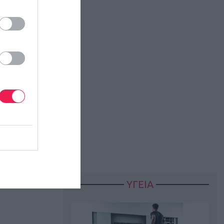
 με coca-cola
 Τμήμα
άδα θα
δας με
 θα
ασφαλίζουν
, χρήματα και
ΥΓΕΙΑ