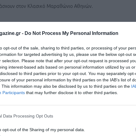
ετάσχουν στον Κλασικό Μαραθώνιο Αθηνών.
ην τοπική κοινότητα Φούφα και η διαδρομή θα διέρχεται από τ
azine.gr -
Do Not Process My Personal Information
αι θα τερματίζει στη κεντρική πλατειά Πτολεμαΐδας.
to opt-out of the sale, sharing to third parties, or processing of your per
νο δρόμο.
formation for targeted advertising by us, please use the below opt-out s
 διαδρομή είναι κατηφορική και επίπεδη.
r selection. Please note that after your opt-out request is processed y
ή κοινότητα Άρδασσας και θα τερματίζει στην κεντρική πλατεί
eing interest-based ads based on personal information utilized by us or
disclosed to third parties prior to your opt-out. You may separately opt-
losure of your personal information by third parties on the IAB’s list of
. This information may also be disclosed by us to third parties on the
IA
 συμπληρώσαν το 18ο έτος .
Participants
that may further disclose it to other third parties.
 να προσκομίσουν υπεύθυνη δήλωση συγκατάθεσης από τον κηδ
ους.
l Data Processing Opt Outs
ευθύνη.
o opt-out of the Sharing of my personal data.