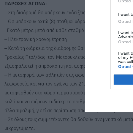
Opted 
ΠΑΡΟΧΕΣ ΑΓΩΝΑ:
– Στη διαδρομή θα υπάρχουν ενδείξεις ανά χιλιόμετρο.
I want t
– Θα υπάρχουν οχτώ (8) σταθμοί υδροδοσίας-τροφοδοσίας. Πέν
Opted 
. Εκατό μέτρα μετά από κάθε σταθμό θα υπάρχουν χώροι α
I want 
Advertis
– Ηλεκτρονική χρονομέτρηση
Opted 
– Κατά τη διάρκεια της διαδρομής θα υπάρχει κινητή ιατρ
I want t
Τροχαίας Πτολ/δας ,τον Μοτοσυκλετιστικό όμιλο Πτολεμαίδ
of my P
was col
εξασφαλιστεί η απρόσκοπτη και ασφαλής κίνηση των αθλητ
Opted 
– Η μεταφορά των αθλητών στις αφετηρίες θα γίνει με ευθύ
λεωφορεία και για τον αγώνα των 21.1 χλ και 09:15 για το
μεταφερθούν στο χώρο τερματισμού με ευθύνη των διοργα
καλά και να φέρουν ευδιάκριτο αριθμό αναγνώρισης. (Tονίζε
άλλα τιμαλφή, γιατί σε περίπτωση απώλειας οι διοργανωτές
– Σε όλους τους συμμετέχοντες θα δοθούν αναμνηστικά μετά
μικρογεύματα.