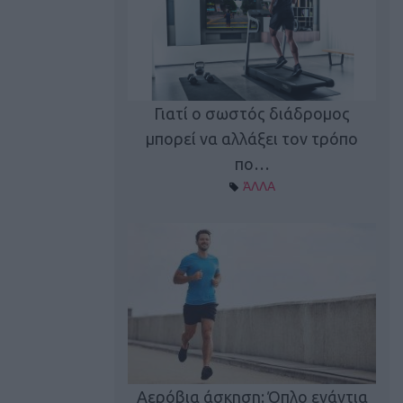
Γιατί ο σωστός διάδρομος
ι καφεΐνη
Τ
μπορεί να αλλάξει τον τρόπο
Α ΘΕΜΑΤΑ
πο…
ΆΛΛΑ
utions: Η άσκηση
Κα
 για το 2026!
Αερόβια άσκηση: Όπλο ενάντια