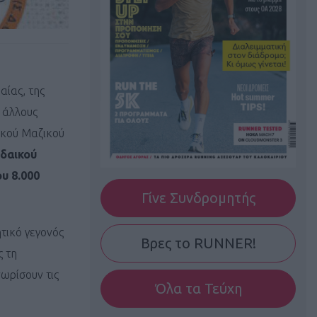
αίας, της
ι άλλους
ϊκού Μαζικού
δαικού
υ 8.000
Γίνε Συνδρομητής
τικό γεγονός
Βρες το RUNNER!
ς τη
ωρίσουν τις
Όλα τα Τεύχη