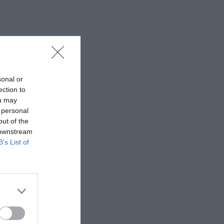
ις Τ.Κ.
sonal or
ection to
ou may
α
 personal
out of the
 downstream
B’s List of
εμόνα.