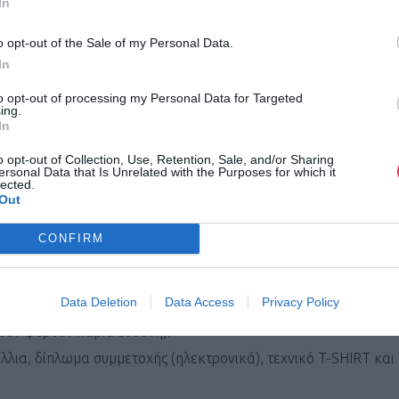
In
o opt-out of the Sale of my Personal Data.
τε (5) με νερό , ένας με ισοτονικά, ένας με τζελάκια και ένας
In
πορρίψεις απορριμμάτων.
to opt-out of processing my Personal Data for Targeted
ing.
In
ική μονάδα παρακολούθησης των αθλητών, σε συνεργασία με το
o opt-out of Collection, Use, Retention, Sale, and/or Sharing
ας, τη Διασωστική Ομάδα Πτολεμαΐδας και την ποδηλατική ομ
ersonal Data that Is Unrelated with the Purposes for which it
lected.
ών σε όλη τη διαδρομή.
Out
νη των διοργανωτών στις 08.30 πμ από το Δημαρχείο Πτολεμαΐ
CONFIRM
ν αγώνα των 8 χλμ, και τα προσωπικά αντικείμενα των αθλητών
νωτών . Οι σάκοι αποθήκευσης προσωπικών αντικειμένων να 
Data Deletion
Data Access
Privacy Policy
ται ότι καλό είναι οι αθλητές να μη φέρουν αντικείμενα αξίας
 δεν φέρουν καμία ευθύνη).
λλια, δίπλωμα συμμετοχής (ηλεκτρονικά), τεχνικό T-SHIRT και