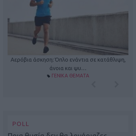
Κ
Αερόβια άσκηση: Όπλο ενάντια σε κατάθλιψη,
φή
άνοια και ψυ…
ΓΕΝΙΚΑ ΘΕΜΑΤΑ
POLL
Ποια θυσία δεν θα λογάριαζες