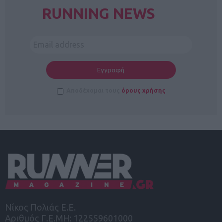
RUNNING NEWS
Αποδέχομαι τους
όρους χρήσης
Νίκος Πολιάς Ε.Ε.
Αριθμός Γ.Ε.ΜΗ: 122559601000