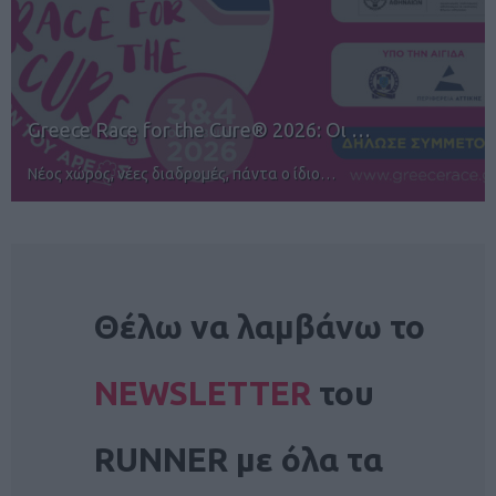
12ος TUI Rhodes Marathon: Άνοιγμα ε…
Αγώνες για όλους στην Ρόδο
NEWSLETTER
Θέλω να λαμβάνω το
NEWSLETTER
του
RUNNER με όλα τα