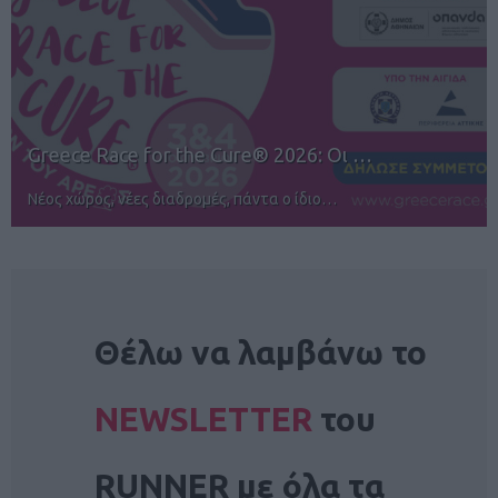
12ος TUI Rhodes Marathon: Άνοιγμα ε…
Αγώνες για όλους στην Ρόδο
NEWSLETTER
Θέλω να λαμβάνω το
NEWSLETTER
του
RUNNER με όλα τα