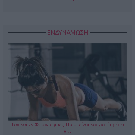
ΕΝΔΥΝΑΜΩΣΗ
Τονικοί vs Φασικοί μύες: Ποιοι είναι και γιατί πρέπει
ν…