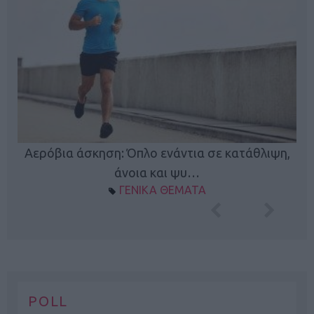
Κ
Αερόβια άσκηση: Όπλο ενάντια σε κατάθλιψη,
φή
άνοια και ψυ…
ΓΕΝΙΚΑ ΘΕΜΑΤΑ
POLL