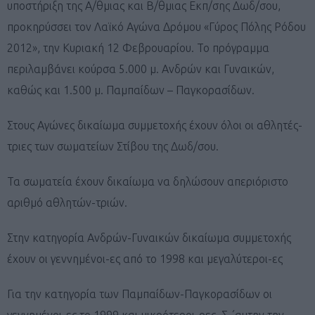
υποστήριξη της Α/θμιας και Β/θμιας Εκπ/σης Δωδ/σου,
προκηρύσσει τον Λαϊκό Αγώνα Δρόμου «Γύρος Πόλης Ρόδου
2012», την Κυριακή 12 Φεβρουαρίου. Το πρόγραμμα
περιλαμβάνει κούρσα 5.000 μ. Ανδρών και Γυναικών,
καθώς και 1.500 μ. Παμπαίδων – Παγκορασίδων.
Στους Αγώνες δικαίωμα συμμετοχής έχουν όλοι οι αθλητές-
τριες των σωματείων Στίβου της Δωδ/σου.
Τα σωματεία έχουν δικαίωμα να δηλώσουν απεριόριστο
αριθμό αθλητών-τριών.
Στην κατηγορία Ανδρών-Γυναικών δικαίωμα συμμετοχής
έχουν οι γεννημένοι-ες από το 1998 και μεγαλύτεροι-ες
Για την κατηγορία των Παμπαίδων-Παγκορασίδων οι
γεννημένοι-ες το 1999 και μικρότεροι-ρες. Σ ΄αυτην την