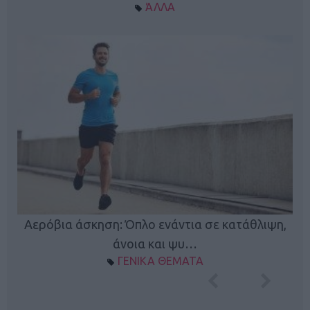
ΆΛΛΑ
Κ
Αερόβια άσκηση: Όπλο ενάντια σε κατάθλιψη,
φή
άνοια και ψυ…
ΓΕΝΙΚΑ ΘΕΜΑΤΑ