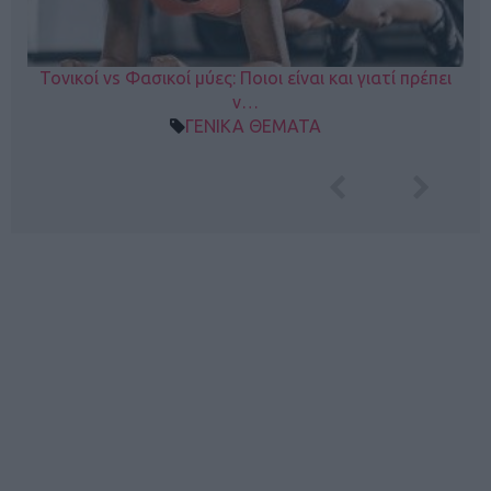
Τονικοί vs Φασικοί μύες: Ποιοι είναι και γιατί πρέπει
ν…
ΓΕΝΙΚΑ ΘΕΜΑΤΑ