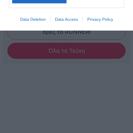
Γίνε Συνδρομητής
Data Deletion
Data Access
Privacy Policy
Βρες το RUNNER!
Όλα τα Τεύχη