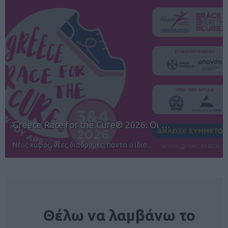
12ος TUI Rhodes Marathon: Άνοιγμα ε…
Αγώνες για όλους στην Ρόδο
NEWSLETTER
Θέλω να λαμβάνω το