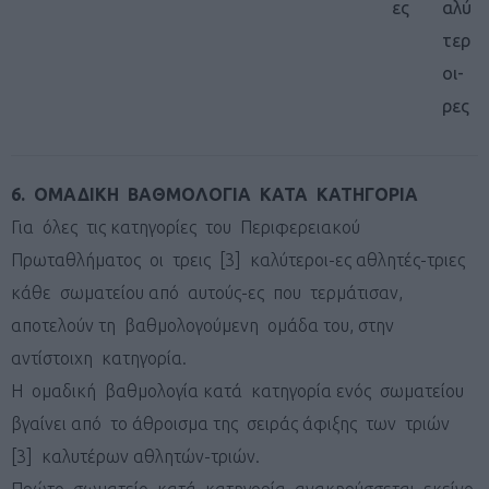
ες
αλύ
τερ
οι-
ρες
6. ΟΜΑΔΙΚΗ ΒΑΘΜΟΛΟΓΙΑ ΚΑΤΑ ΚΑΤΗΓΟΡΙΑ
Για όλες τις κατηγορίες του Περιφερειακού
Πρωταθλήματος οι τρεις [3] καλύτεροι-ες αθλητές-τριες
κάθε σωματείου από αυτούς-ες που τερμάτισαν,
αποτελούν τη βαθμολογούμενη ομάδα του, στην
αντίστοιχη κατηγορία.
Η ομαδική βαθμολογία κατά κατηγορία ενός σωματείου
βγαίνει από το άθροισμα της σειράς άφιξης των τριών
[3] καλυτέρων αθλητών-τριών.
Πρώτο σωματείο κατά κατηγορία ανακηρύσσεται εκείνο