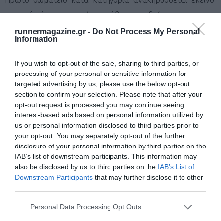
το οποίο έχει το μικρότερο άθροισμα, δεύτερο το
σωματείο με το αμέσως μεγαλύτερο άθροισμα κλπ.
runnermagazine.gr -
Do Not Process My Personal
Information
7. ΙΑΤΡΙΚΕΣ ΕΞΕΤΑΣΕΙΣ
If you wish to opt-out of the sale, sharing to third parties, or
Με τη φροντίδα και την ευθύνη των Συλλόγων οι
processing of your personal or sensitive information for
αθλητές και οι αθλήτριες θα πρέπει να έχουν εξετασθεί
targeted advertising by us, please use the below opt-out
section to confirm your selection. Please note that after your
από γιατρό πριν από τους αγώνες.
opt-out request is processed you may continue seeing
Η πιστοποίηση της υγείας των αθλητών-τριών είναι
interest-based ads based on personal information utilized by
us or personal information disclosed to third parties prior to
υποχρεωτική και αποτελεί προϋπόθεση για την
your opt-out. You may separately opt-out of the further
συμμετοχή τους σε προπονήσεις και αγώνες. Η πιστοποίηση
disclosure of your personal information by third parties on the
IAB’s list of downstream participants. This information may
αυτή γίνεται στο πίσω μέρος του Δελτίου του αθλητή-
also be disclosed by us to third parties on the
IAB’s List of
τριας και το οποίο θεωρείται από
Νομαρχιακό
Downstream Participants
that may further disclose it to other
Νοσοκομείο ή Κέντρο Υγείας ή Αγροτικό Ιατρείο ή
third parties.
Υγειονομική Στρατιωτική Μονάδα ή από έχοντες
Personal Data Processing Opt Outs
οποιαδήποτε σχέση με το Δημόσιο ή Ν.Π.Δ.Δ. ιατρούς.