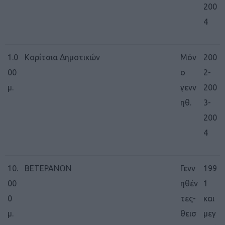
200
4
1.0
Κορίτσια Δημοτικών
Μόν
200
00
ο
2-
μ.
γενν
200
ηθ.
3-
200
4
10.
ΒΕΤΕΡΑΝΩΝ
Γενν
199
00
ηθέν
1
0
τες-
και
μ.
θεισ
μεγ