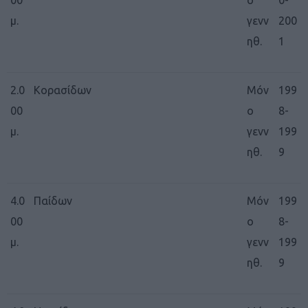
μ.
γενν
200
ηθ.
1
2.0
Κορασίδων
Μόν
199
00
ο
8-
μ.
γενν
199
ηθ.
9
4.0
Παίδων
Μόν
199
00
ο
8-
μ.
γενν
199
ηθ.
9