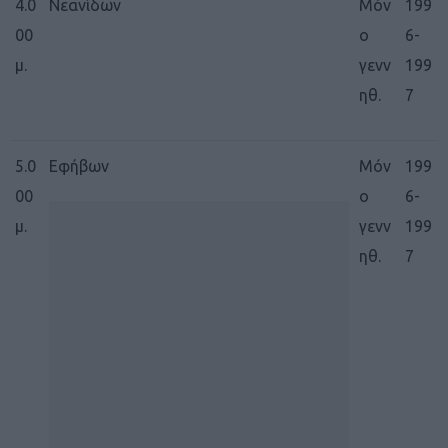
4.0
Νεανίδων
Μόν
199
00
ο
6-
μ.
γενν
199
ηθ.
7
5.0
Εφήβων
Μόν
199
00
ο
6-
μ.
γενν
199
ηθ.
7