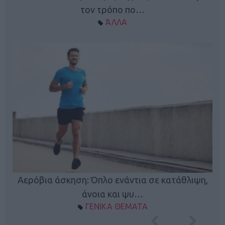
τον τρόπο πο…
ΆΛΛΑ
Κ
Αερόβια άσκηση: Όπλο ενάντια σε κατάθλιψη,
φή
άνοια και ψυ…
ΓΕΝΙΚΑ ΘΕΜΑΤΑ