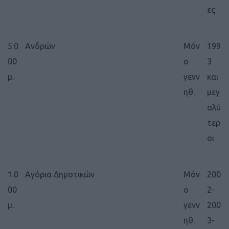
ες
5.0
Ανδρών
Μόν
199
00
ο
3
μ.
γενν
και
ηθ.
μεγ
αλύ
τερ
οι
1.0
Αγόρια Δημοτικών
Μόν
200
00
ο
2-
μ.
γενν
200
ηθ.
3-