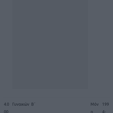
4.0
Γυναικών Β΄
Μόν
199
00
ο
4-