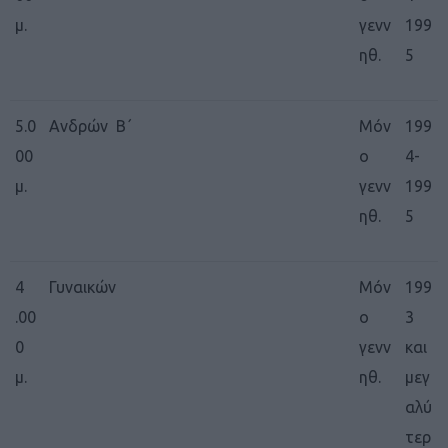
μ.
γενν
199
ηθ.
5
5.0
Ανδρών Β΄
Μόν
199
00
ο
4-
μ.
γενν
199
ηθ.
5
4
Γυναικών
Μόν
199
.00
ο
3
0
γενν
και
μ.
ηθ.
μεγ
αλύ
τερ