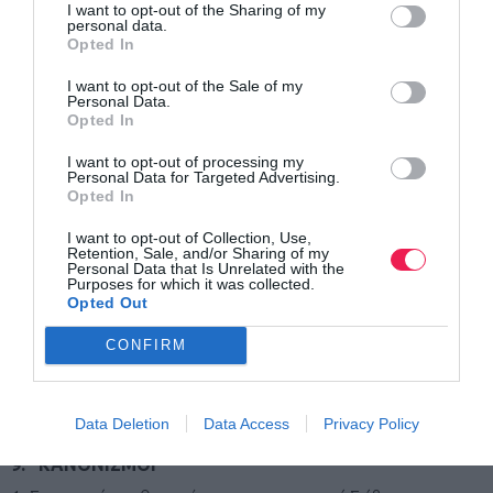
I want to opt-out of the Sharing of my
Το Δελτίο Υγείας ισχύει για ένα [1] έτος από τη
personal data.
Opted In
θεώρησή του
.
I want to opt-out of the Sale of my
ΣΗΜΕΙΩΣΗ: Οι Βετεράνοι αθλητές-τριες συμμετέχουν
Personal Data.
Opted In
με δική τους ευθύνη στην αντίστοιχη δήλωση
συμμετοχής, υπογράφοντας για την αποδοχή των
I want to opt-out of processing my
Personal Data for Targeted Advertising.
όρων της προκήρυξης και γνωρίζοντας ότι οι
Opted In
διοργανωτές δεν φέρουν καμία ευθύνη για τυχόν
I want to opt-out of Collection, Use,
Retention, Sale, and/or Sharing of my
κίνδυνο της υγείας τους.
Personal Data that Is Unrelated with the
Purposes for which it was collected.
Opted Out
8. ΕΠΑΘΛΑ
Στους τρεις [3] πρώτους αθλητές-τριες της Ατομικής
CONFIRM
κατάταξης και στα τρία [3] πρώτα σωματεία του Ομαδικού
κάθε κατηγορίας, απονέμονται Μετάλλια και Διπλώματα.
Data Deletion
Data Access
Privacy Policy
9. ΚΑΝΟΝΙΣΜΟΙ