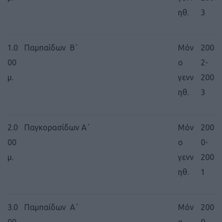
ηθ.
3
1.0
Παμπαίδων Β΄
Μόν
200
00
ο
2-
μ.
γενν
200
ηθ.
3
2.0
Παγκορασίδων Α΄
Μόν
200
00
ο
0-
μ.
γενν
200
ηθ.
1
3.0
Παμπαίδων Α΄
Μόν
200
00
ο
0-