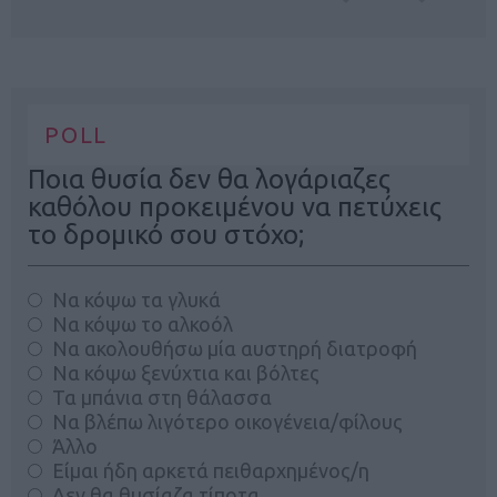
POLL
Ποια θυσία δεν θα λογάριαζες
καθόλου προκειμένου να πετύχεις
το δρομικό σου στόχο;
Να κόψω τα γλυκά
Να κόψω το αλκοόλ
Να ακολουθήσω μία αυστηρή διατροφή
Να κόψω ξενύχτια και βόλτες
Τα μπάνια στη θάλασσα
Να βλέπω λιγότερο οικογένεια/φίλους
Άλλο
Είμαι ήδη αρκετά πειθαρχημένος/η
Δεν θα θυσίαζα τίποτα