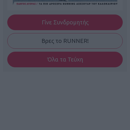
Γίνε Συνδρομητής
Βρες το RUNNER!
Όλα τα Τεύχη