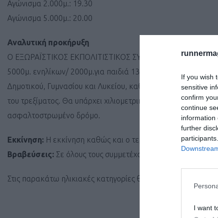
Αγώνισμα 2.000μ.: 19.30
Aγώνισμα 5.000μ.: 20.00
Αναλυτική προκήρυξη
runnermag
Ο ΕΞΩΡΑΪΣΤΙΚΟΣ ΕΚΠΟΛΙΤΙΣΤΙΚΟΣ ΣΥΛΛΟΓΟΣ «Η Μεταμόρφωσ
5000μ. ενηλίκων/ 2000μ.για παιδιά 13 – 17 ετών/ 1000μ. για 
If you wish 
Δημοτικού, Γυμνασίου και Λυκείου, καθώς και σε Βετεράνου
sensitive in
confirm you
του τρεξίματος. Θα υπάρχει χιλιομετρική ένδειξη σε κάθε χιλ
continue se
ασφαλτοστρωμένο δρόμο.
information 
further disc
participants
Εκκίνηση:
Η εκκίνηση καθώς και ο τερματισμός θα γίνει απ
Downstream 
Βραβεύσεις:
Σε όλους τους συμμετέχοντες θα δοθεί αναμνη
Στις παρακάτω ηλικιακές κατηγορίες θα δοθούν στους νικητέ
Persona
I want t
Κατηγορίες 