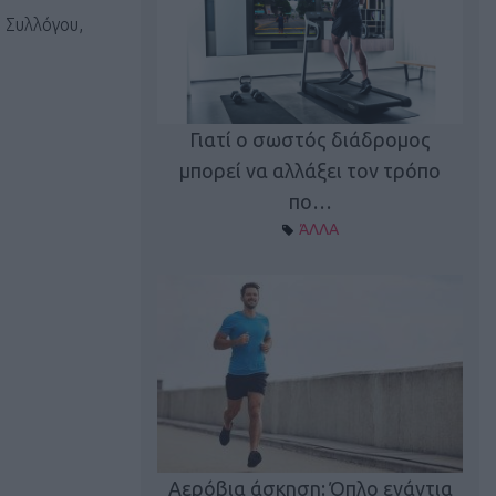
 Συλλόγου,
Γιατί ο σωστός διάδρομος
ι καφεΐνη
Τ
μπορεί να αλλάξει τον τρόπο
Α ΘΕΜΑΤΑ
πο…
ΆΛΛΑ
utions: Η άσκηση
Κα
 για το 2026!
Αερόβια άσκηση: Όπλο ενάντια