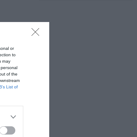
νες δρόμου
τσια
sonal or
συμμετοχής
ection to
ou may
νει όλος σε
 personal
out of the
 downstream
B’s List of