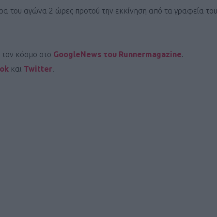
 του αγώνα 2 ώρες προτού την εκκίνηση από τα γραφεία του
ι τον κόσμο στο
GoogleNews του Runnermagazine
.
ook
και
Twitter
.
Καφές κα
ΓΕΝΙΚ
New Year Resol
στην κορυφή