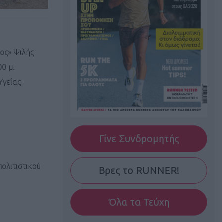
ς» Ψιλής
0 μ.
Υγείας
Γίνε Συνδρομητής
ολιτιστικού
Βρες το RUNNER!
Όλα τα Τεύχη