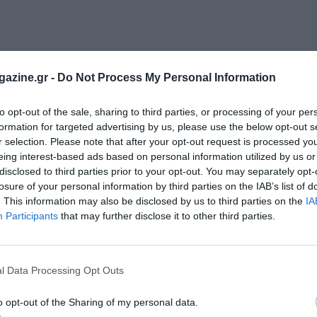
azine.gr -
Do Not Process My Personal Information
η του Σωτήρος» Ψιλής Άμμου Σαλαμίνος, διοργανώνει αγώ
παιδιά 8 – 13 ετών, για να δοθεί η ευκαιρία σε αγόρια και κορί
to opt-out of the sale, sharing to third parties, or processing of your per
ς και ανεξάρτητους δρομείς να ζήσουν την μοναδική εμπειρία 
formation for targeted advertising by us, please use the below opt-out s
r selection. Please note that after your opt-out request is processed y
ιόμετρο. Ο αγώνας θα γίνει στην Ψιλή Άμμο Σαλαμίνος και θα γί
eing interest-based ads based on personal information utilized by us or
disclosed to third parties prior to your opt-out. You may separately opt-
losure of your personal information by third parties on the IAB’s list of
. This information may also be disclosed by us to third parties on the
IA
ό τα γραφεία του Συλλόγου στην Ψιλή Άμμο.
Participants
that may further disclose it to other third parties.
στικό δίπλωμα.
ς κύπελλο, μετάλλιο και Δίπλωμα.
l Data Processing Opt Outs
o opt-out of the Sharing of my personal data.
βραβεύσεων: