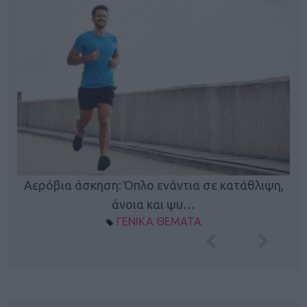
Κ
Αερόβια άσκηση: Όπλο ενάντια σε κατάθλιψη,
φή
άνοια και ψυ…
ΓΕΝΙΚΑ ΘΕΜΑΤΑ