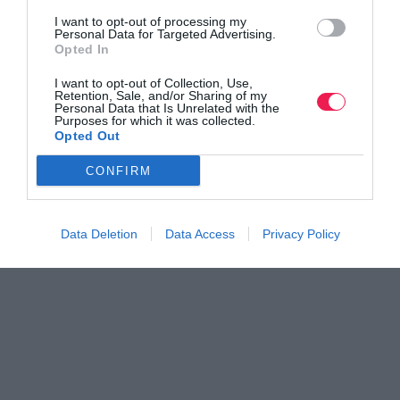
I want to opt-out of processing my
Personal Data for Targeted Advertising.
Βρες το RUNNER!
Opted In
I want to opt-out of Collection, Use,
Retention, Sale, and/or Sharing of my
Όλα τα Τεύχη
Personal Data that Is Unrelated with the
Purposes for which it was collected.
Opted Out
CONFIRM
Data Deletion
Data Access
Privacy Policy