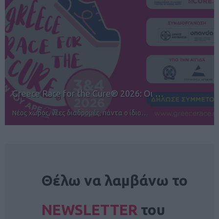
Greece Race for the Cure® 2026: Οι …
Νέος χώρος, νέες διαδρομές, πάντα ο ίδιο…
NEWSLETTER
Θέλω να λαμβάνω το
NEWSLETTER
του