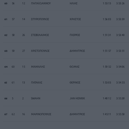
60
56
12
ΠΑΠΑΪΩΑΝΝΟΥ
ΗΛΙΑΣ
1:53:13
3:53:26
61
57
14
ΣΠΥΡΟΠΟΥΛΟΣ
ΧΡΗΣΤΟΣ
1:56:03
3:53:39
62
58
26
ΣΤΕΒΟΛΑΙΜΟΣ
ΠΙΕΡΡΟΣ
1:51:31
3:53:40
63
59
27
ΧΡΙΣΤΟΠΟΥΛΟΣ
ΔΗΜΗΤΡΙΟΣ
1:51:57
3:53:51
64
60
15
ΜΑΜΑΛΗΣ
ΘΩΜΑΣ
1:59:52
3:54:06
65
61
13
ΠΑΤΑΚΑΣ
ΘΕΡΙΝΟΣ
1:53:03
3:54:55
66
5
2
SWAHN
JAN HENRIK
1:48:12
3:55:38
67
62
16
ΜΑΡΙΝΟΠΟΥΛΟΣ
ΔΗΜΗΤΡΙΟΣ
1:45:11
3:55:50