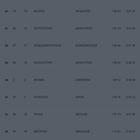
36
35
15
ΒΛΑΧΟΣ
ΘΕΟΔΩΡΟΣ
1:38:42
3:31:57
37
36
16
ΚΟΥΤΣΟΥΠΙΑΣ
ΔΗΜΗΤΡΙΟΣ
1:41:25
3:32:18
38
37
17
ΘΕΟΔΩΡΑΚΟΠΟΥΛΟΣ
ΚΩΝΣΤΑΝΤΙΝΟΣ
1:49:46
3:37:59
39
38
18
ΠΑΠΑΠΕΤΡΟΥ
ΔΗΜΗΤΡΙΟΣ
1:38:09
3:38:18
40
2
2
ΜΠΑΚΑ
ΣΤΑΥΡΟΥΛΑ
1:48:52
3:40:38
41
39
7
ΚΑΡΕΛΛΟΣ
ΝΙΚΟΣ
1:38:16
3:41:22
42
40
10
ΜΙΧΟΣ
ΒΑΣΙΛΗΣ
1:51:15
3:41:43
43
41
19
ΒΑΤΟΓΛΟΥ
ΝΙΚΟΛΑΟΣ
1:51:01
3:42:32