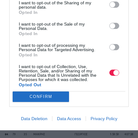
I want to opt-out of the Sharing of my
personal data.
Opted In
77
72
32
ΓΕΩΡΓΙΟΠΟΥΛΟΣ
ΚΩΣΤΑΣ
1:59:52
4:00:13
I want to opt-out of the Sale of my
Personal Data.
Opted In
78
73
19
ΖΑΚΥΝΘΙΝΟΣ
ΚΩΝΣΤΑΝΤΙΝΟΣ
2:00:12
4:00:53
I want to opt-out of processing my
Personal Data for Targeted Advertising.
79
74
4
ΑΠΟΣΤΟΛΟΠΟΥΛΟΣ
ΔΗΜΗΤΡΗΣ
1:59:57
4:02:13
Opted In
I want to opt-out of Collection, Use,
80
75
33
ΜΟΥΚΑΣ
ΛΕΩΝΙΔΑΣ
2:03:52
4:02:40
Retention, Sale, and/or Sharing of my
Personal Data that Is Unrelated with the
Purposes for which it was collected.
81
76
34
ΜΑΝΤΑΛΟΣ
ΓΕΩΡΓΙΟΣ
1:59:53
4:03:05
Opted Out
CONFIRM
82
77
16
ΚΟΥΚΟΥΤΣΗΣ
ΔΗΜΗΤΡΗΣ
1:44:40
4:03:32
83
78
2
ΦΡΑΓΚΟΥΛΗΣ
ΙΩΑΝΝΗΣ
2:00:32
4:07:09
Data Deletion
Data Access
Privacy Policy
84
79
35
ΜΑΚΡΗΣ
ΓΕΩΡΓΙΟΣ
1:59:59
4:07:38