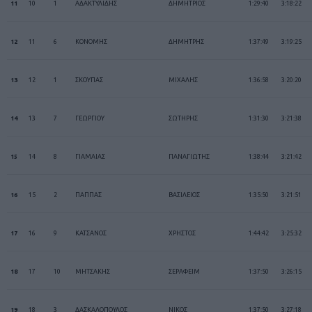
11
10
1
ΑΔΑΚΤΥΛΙΔΗΣ
ΔΗΜΗΤΡΙΟΣ
1:29:40
3:18:22
12
11
6
ΚΟΝΟΜΗΣ
ΔΗΜΗΤΡΗΣ
1:37:49
3:19:25
13
12
1
ΣΚΟΥΠΑΣ
ΜΙΧΑΛΗΣ
1:36:58
3:20:20
14
13
7
ΓΕΩΡΓΙΟΥ
ΣΩΤΗΡΗΣ
1:31:30
3:21:38
15
14
8
ΓΙΑΜΑΙΑΣ
ΠΑΝΑΓΙΩΤΗΣ
1:38:44
3:21:42
16
15
2
ΠΑΠΠΑΣ
ΒΑΣΙΛΕΙΟΣ
1:35:50
3:21:51
17
16
9
ΚΑΤΣΑΝΟΣ
ΧΡΗΣΤΟΣ
1:44:42
3:25:32
18
17
10
ΜΗΤΣΑΚΗΣ
ΣΕΡΑΦΕΙΜ
1:37:50
3:26:15
19
18
3
ΔΑΣΚΑΛΟΠΟΥΛΟΣ
ΝΙΚΟΣ
1:37:50
3:27:18