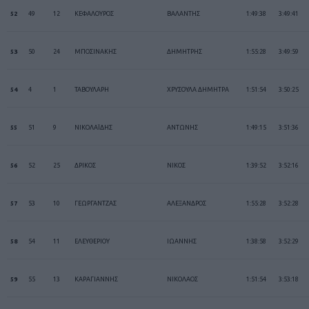
52
49
12
ΚΕΦΑΛΟΥΡΟΣ
ΒΑΛΑΝΤΗΣ
1:49:38
3:49:41
53
50
24
ΜΠΟΣΙΝΑΚΗΣ
ΔΗΜΗΤΡΗΣ
1:55:28
3:49:59
54
4
1
ΤΑΒΟΥΛΑΡΗ
ΧΡΥΣΟΥΛΑ ΔΗΜΗΤΡΑ
1:51:54
3:50:25
55
51
9
ΝΙΚΟΛΑΪΔΗΣ
ΑΝΤΩΝΗΣ
1:49:15
3:51:36
56
52
25
ΔΡΙΚΟΣ
ΝΙΚΟΣ
1:39:52
3:52:16
57
53
10
ΓΕΩΡΓΑΝΤΖΑΣ
ΑΛΕΞΑΝΔΡΟΣ
1:55:28
3:52:28
58
54
11
ΕΛΕΥΘΕΡΙΟΥ
ΙΩΑΝΝΗΣ
1:38:58
3:52:29
59
55
13
ΚΑΡΑΓΙΑΝΝΗΣ
ΝΙΚΟΛΑΟΣ
1:51:54
3:53:18