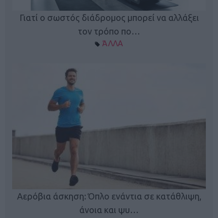
Γιατί ο σωστός διάδρομος μπορεί να αλλάξει
τον τρόπο πο…
ΆΛΛΑ
Κ
Αερόβια άσκηση: Όπλο ενάντια σε κατάθλιψη,
φή
άνοια και ψυ…