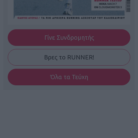
Γίνε Συνδρομητής
Βρες το RUNNER!
Όλα τα Τεύχη