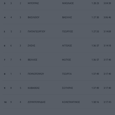
3
3
2
ΜΠΟΥΡΑΣ
ΝΙΚΟΛΑΟΣ
1:28:23
3:04:59
4
4
3
ΒΑΣΙΛΕΙΟΥ
ΒΑΣΙΛΗΣ
1:27:50
3:06:46
5
5
2
ΠΑΠΑΓΕΩΡΓΙΟΥ
ΓΕΩΡΓΙΟΣ
1:27:33
3:14:08
6
6
3
ΖΗΣΗΣ
ΑΓΓΕΛΟΣ
1:36:57
3:14:18
7
7
4
ΒΕΛΛΙΟΣ
ΦΩΤΙΟΣ
1:36:57
3:17:40
8
1
1
ΠΟΥΛΟΠΟΥΛΟΥ
ΓΕΩΡΓΙΑ
1:37:49
3:17:40
9
8
5
ΚΑΒΑΘΕΑΣ
ΣΩΤΗΡΗΣ
1:37:49
3:17:40
10
9
4
ΖΟΥΜΠΟΥΛΙΔΗΣ
ΚΩΝΣΤΑΝΤΙΝΟΣ
1:38:16
3:17:45