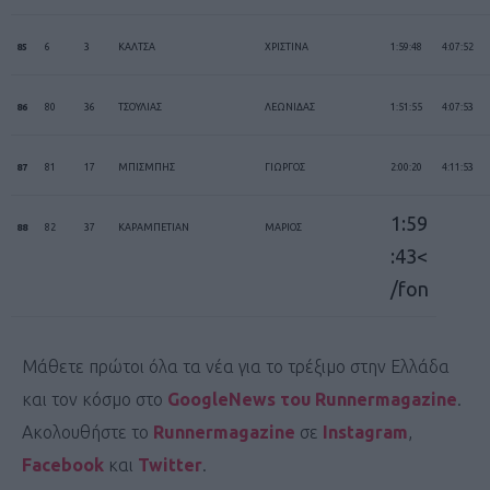
85
6
3
ΚΑΛΤΣΑ
ΧΡΙΣΤΙΝΑ
1:59:48
4:07:52
86
80
36
ΤΣΟΥΛΙΑΣ
ΛΕΩΝΙΔΑΣ
1:51:55
4:07:53
87
81
17
ΜΠΙΣΜΠΗΣ
ΓΙΩΡΓΟΣ
2:00:20
4:11:53
1:59
88
82
37
ΚΑΡΑΜΠΕΤΙΑΝ
ΜΑΡΙΟΣ
:43<
/fon
Μάθετε πρώτοι όλα τα νέα για το τρέξιμο στην Ελλάδα
και τον κόσμο στο
GoogleNews του Runnermagazine
.
Ακολουθήστε το
Runnermagazine
σε
Instagram
,
Facebook
και
Twitter
.