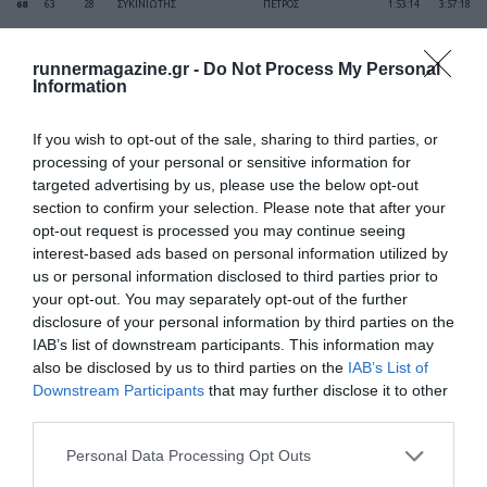
68
63
28
ΣΥΚΙΝΙΩΤΗΣ
ΠΕΤΡΟΣ
1:53:14
3:57:18
69
64
29
ΔΙΑΜΑΝΤΕΑΣ
ΠΑΝΑΓΙΩΤΗΣ
1:57:41
3:57:31
runnermagazine.gr -
Do Not Process My Personal
Information
70
65
30
ΠΡΙΦΤΑΚΗΣ
ΑΝΑΣΤΑΣΙΟΣ
1:59:44
3:58:32
If you wish to opt-out of the sale, sharing to third parties, or
processing of your personal or sensitive information for
targeted advertising by us, please use the below opt-out
71
66
1
ΖΕΠΠΟΣ
ΝΙΚΟΣ
1:58:19
3:58:33
section to confirm your selection. Please note that after your
opt-out request is processed you may continue seeing
72
67
17
ΦΡΥΔΑΣ
ΚΩΝΣΤΑΝΤΙΝΟΣ
2:01:43
3:58:41
interest-based ads based on personal information utilized by
us or personal information disclosed to third parties prior to
your opt-out. You may separately opt-out of the further
73
68
31
ΚΟΝΤΟΓΙΩΡΓΗΣ
ΣΠΥΡΟΣ
1:51:55
3:59:05
disclosure of your personal information by third parties on the
IAB’s list of downstream participants. This information may
74
69
14
ΠΑΝΑΓΙΩΤΟΠΟΥΛΟΣ
ΧΡΗΣΤΟΣ
1:59:58
3:59:05
also be disclosed by us to third parties on the
IAB’s List of
Downstream Participants
that may further disclose it to other
third parties.
75
70
15
ΚΑΡΑΛΙΑΣ
ΠΑΝΑΓΙΩΤΗΣ
1:52:42
3:59:10
Personal Data Processing Opt Outs
76
71
18
ΑΓΓΕΛΟΠΟΥΛΟΣ
ΓΙΩΡΓΟΣ
1:58:17
3:59:51