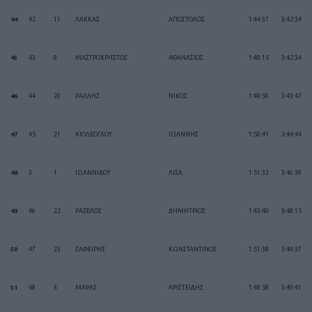
44
42
11
ΛΑΚΚΑΣ
ΑΠΟΣΤΟΛΟΣ
1:44:37
3:42:34
45
43
8
ΜΑΣΤΡΟΧΡΗΣΤΟΣ
ΑΘΑΝΑΣΙΟΣ
1:48:15
3:42:34
46
44
20
ΡΑΛΛΗΣ
ΝΙΚΟΣ
1:49:50
3:43:47
47
45
21
ΚΙΟΛΕΟΓΛΟΥ
ΙΩΑΝΝΗΣ
1:50:41
3:44:44
48
3
1
ΙΩΑΝΝΙΔΟΥ
ΛΙΣΑ
1:51:32
3:46:39
49
46
22
ΡΑΖΕΛΟΣ
ΔΗΜΗΤΡΙΟΣ
1:43:40
3:48:15
50
47
23
ΖΑΦΕΙΡΗΣ
ΚΩΝΣΤΑΝΤΙΝΟΣ
1:51:38
3:49:37
51
48
3
ΜΑΡΑΣ
ΑΡΙΣΤΕΙΔΗΣ
1:48:58
3:49:41