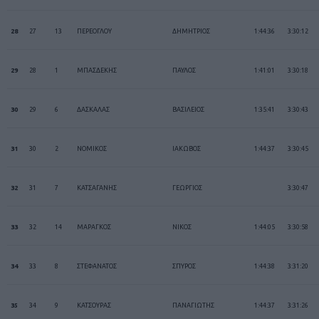
28
27
13
ΠΕΡΕΟΓΛΟΥ
ΔΗΜΗΤΡΙΟΣ
1:44:36
3:30:12
29
28
1
ΜΠΑΣΔΕΚΗΣ
ΠΑΥΛΟΣ
1:41:01
3:30:18
30
29
6
ΔΑΣΚΑΛΑΣ
ΒΑΣΙΛΕΙΟΣ
1:35:41
3:30:43
31
30
2
ΝΟΜΙΚΟΣ
ΙΑΚΩΒΟΣ
1:44:37
3:30:45
32
31
7
ΚΑΤΣΑΓΑΝΗΣ
ΓΕΩΡΓΙΟΣ
3:30:47
33
32
14
ΜΑΡΑΓΚΟΣ
ΝΙΚΟΣ
1:44:05
3:30:58
34
33
8
ΣΤΕΦΑΝΑΤΟΣ
ΣΠΥΡΟΣ
1:44:38
3:31:20
35
34
9
ΚΑΤΣΟΥΡΑΣ
ΠΑΝΑΓΙΩΤΗΣ
1:44:37
3:31:26