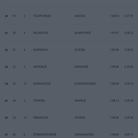
20
19
2
ΓΕΩΡΓΟΥΛΙΑΣ
ΑΛΕΞΗΣ
1:30:05
3:27:19
21
20
3
ΜΩΡΑΙΤΗΣ
ΔΗΜΗΤΡΙΟΣ
1:41:01
3:28:22
22
21
4
ΜΑΥΡΕΛΗΣ
ΚΩΣΤΑΣ
1:39:40
3:28:41
23
22
5
ΜΠΡΟΚΟΣ
ΝΙΚΟΛΑΟΣ
1:44:36
3:29:03
24
23
11
ΚΑΡΑΚΩΣΤΑΣ
ΚΩΝΣΤΑΝΤΙΝΟΣ
1:38:44
3:29:15
25
24
5
ΤΟΥΝΤΑΣ
ΜΑΡΚΟΣ
1:38:12
3:29:24
26
25
12
ΕΥΔΑΙΜΩΝ
ΜΗΝΑΣ
1:44:36
3:29:56
27
26
6
ΣΤΕΦΑΝΟΠΟΥΛΟΣ
ΧΑΡΑΛΑΜΠΟΣ
1:43:00
3:30:11