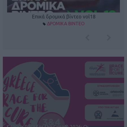
Επικά δρομικά βίντεο vol18
ΔΡΟΜΙΚΑ ΒΙΝΤΕΟ
12ος TUI Rhodes Marathon: Άνοιγμα ε…