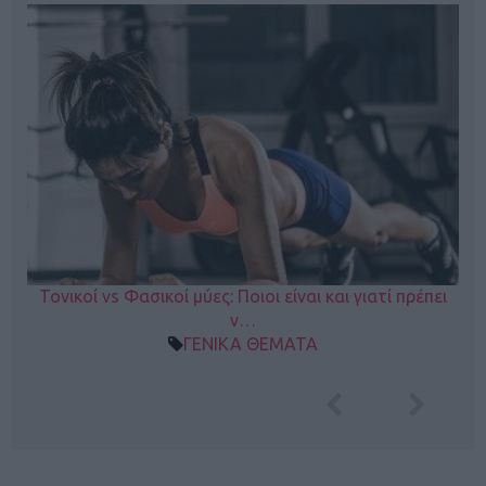
Τονικοί vs Φασικοί μύες: Ποιοι είναι και γιατί πρέπει
ν…
ΓΕΝΙΚΑ ΘΕΜΑΤΑ