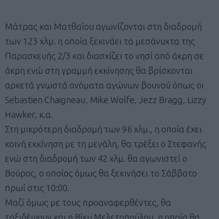
Μάτρας και Ματθαίου αγωνίζονται στη διαδρομή
των 123 χλμ. η οποία ξεκινάει τα μεσάνυχτα της
Παρασκευής 2/3 και διασχίζει το νησί από άκρη σε
άκρη ενώ στη γραμμή εκκίνησης θα βρίσκονται
αρκετά γνωστά ονόματα αγώνων βουνού όπως οι
Sebastien Chaigneau, Mike Wolfe, Jezz Bragg, Lizzy
Hawker, κ.α.
Στη μικρότερη διαδρομή των 96 χλμ., η οποία έχει
κοινή εκκίνηση με τη μεγάλη, θα τρέξει ο Στεφανής
ενώ στη διαδρομή των 42 χλμ. θα αγωνιστεί ο
Βούρος, ο οποίος όμως θα ξεκινήσει το Σάββατο
πρωί στις 10:00.
Μαζί όμως με τους προαναφερθέντες, θα
ταξιδέψουν και η Βίκυ Μελετοπούλου, η οποία θα