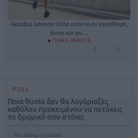
Κ
Αερόβια άσκηση: Όπλο ενάντια σε κατάθλιψη,
φή
άνοια και ψυ…
ΓΕΝΙΚΑ ΘΕΜΑΤΑ
POLL
Ποια θυσία δεν θα λογάριαζες
καθόλου προκειμένου να πετύχεις
το δρομικό σου στόχο;
Να κόψω τα γλυκά