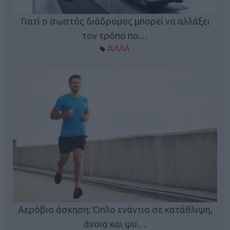
Γιατί ο σωστός διάδρομος μπορεί να αλλάξει
τον τρόπο πο…
ΆΛΛΑ
Κ
Αερόβια άσκηση: Όπλο ενάντια σε κατάθλιψη,
φή
άνοια και ψυ…