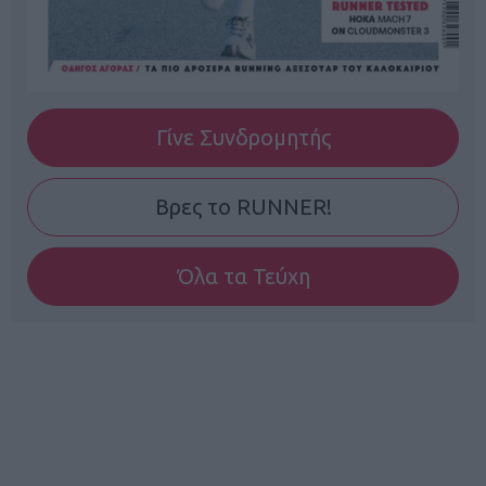
Γίνε Συνδρομητής
Βρες το RUNNER!
Όλα τα Τεύχη