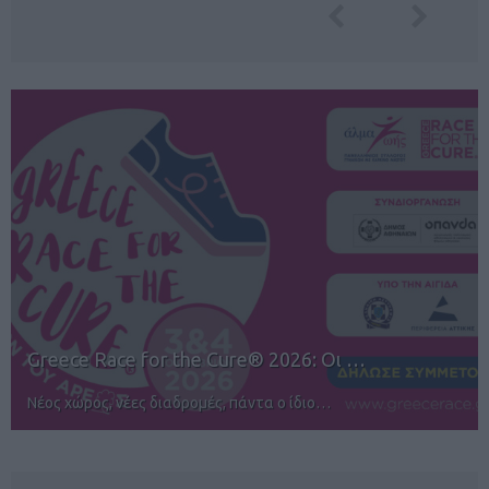
12ος TUI Rhodes Marathon: Άνοιγμα ε…
Αγώνες για όλους στην Ρόδο