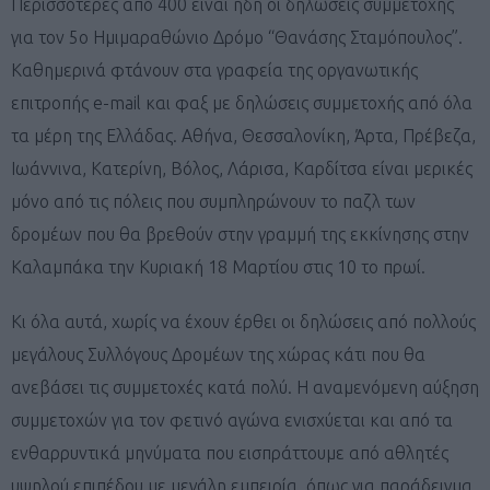
Περισσότερες από 400 είναι ήδη οι δηλώσεις συμμετοχής
για τον 5ο Ημιμαραθώνιο Δρόμο “Θανάσης Σταμόπουλος”.
Καθημερινά φτάνουν στα γραφεία της οργανωτικής
επιτροπής e-mail και φαξ με δηλώσεις συμμετοχής από όλα
τα μέρη της Ελλάδας. Αθήνα, Θεσσαλονίκη, Άρτα, Πρέβεζα,
Ιωάννινα, Κατερίνη, Βόλος, Λάρισα, Καρδίτσα είναι μερικές
μόνο από τις πόλεις που συμπληρώνουν το παζλ των
δρομέων που θα βρεθούν στην γραμμή της εκκίνησης στην
Καλαμπάκα την Κυριακή 18 Μαρτίου στις 10 το πρωί.
Κι όλα αυτά, χωρίς να έχουν έρθει οι δηλώσεις από πολλούς
μεγάλους Συλλόγους Δρομέων της χώρας κάτι που θα
ανεβάσει τις συμμετοχές κατά πολύ. Η αναμενόμενη αύξηση
συμμετοχών για τον φετινό αγώνα ενισχύεται και από τα
ενθαρρυντικά μηνύματα που εισπράττουμε από αθλητές
υψηλού επιπέδου με μεγάλη εμπειρία, όπως για παράδειγμα