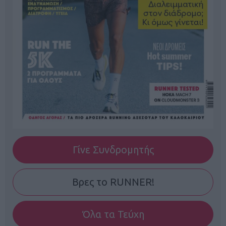
Γίνε Συνδρομητής
Βρες το RUNNER!
Όλα τα Τεύχη