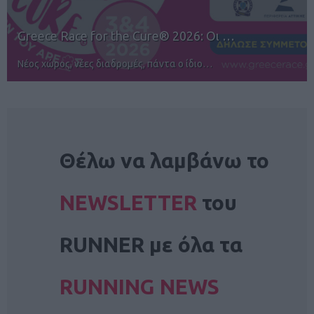
12ος TUI Rhodes Marathon: Άνοιγμα ε…
Αγώνες για όλους στην Ρόδο
NEWSLETTER
Θέλω να λαμβάνω το
NEWSLETTER
του
RUNNER με όλα τα
RUNNING NEWS