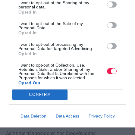
I want to opt-out of the Sharing of my
personal data.
10ο Ikaria Run 2023 – Run The Village
Opted In
Ξεκίνησαν οι εγγραφές για τον αγώνα της Ικαρίας – H
I want to opt-out of the Sale of my
Personal Data.
προκήρυξη
Opted In
I want to opt-out of processing my
Personal Data for Targeted Advertising.
Opted In
I want to opt-out of Collection, Use,
Retention, Sale, and/or Sharing of my
Personal Data that Is Unrelated with the
Purposes for which it was collected.
Opted Out
CONFIRM
Data Deletion
Data Access
Privacy Policy
Athens Santa Run 2025
Δείτε τις πληροφορίες της διοργάνωσης