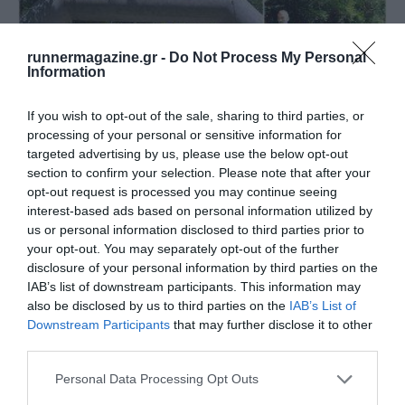
runnermagazine.gr -
Do Not Process My Personal
Information
If you wish to opt-out of the sale, sharing to third parties, or
2nd Vidra’s Trail – 2ος Αγώνας ορεινού
processing of your personal or sensitive information for
τρεξίματος…
targeted advertising by us, please use the below opt-out
14-7-2019: Ορεινός αγώνας στο Μονοπάτι της βίδρας
section to confirm your selection. Please note that after your
opt-out request is processed you may continue seeing
interest-based ads based on personal information utilized by
us or personal information disclosed to third parties prior to
your opt-out. You may separately opt-out of the further
disclosure of your personal information by third parties on the
IAB’s list of downstream participants. This information may
also be disclosed by us to third parties on the
IAB’s List of
Downstream Participants
that may further disclose it to other
third parties.
Personal Data Processing Opt Outs