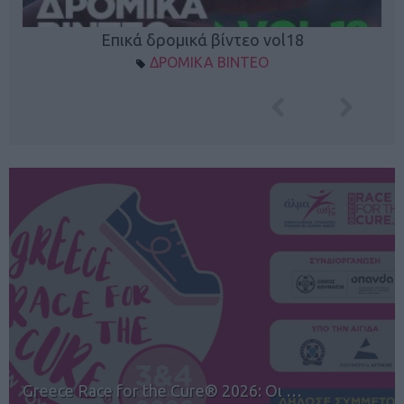
Επικά δρομικά βίντεο vol18
ΔΡΟΜΙΚΑ ΒΙΝΤΕΟ
12ος TUI Rhodes Marathon: Άνοιγμα ε…