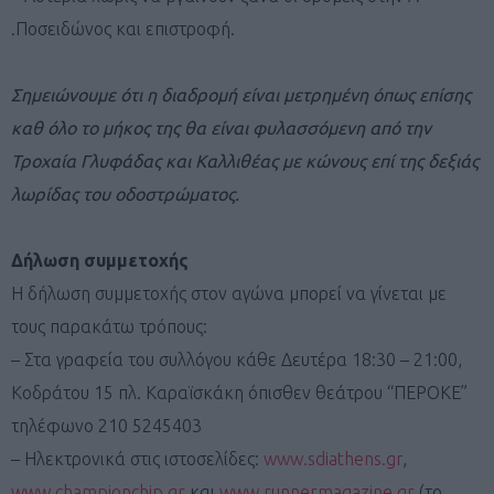
.Ποσειδώνος και επιστροφή.
Σημειώνουμε ότι η διαδρομή είναι μετρημένη όπως επίσης
καθ όλο το μήκος της θα είναι φυλασσόμενη από την
Τροχαία Γλυφάδας και Καλλιθέας με κώνους επί της δεξιάς
λωρίδας του οδοστρώματος.
Δήλωση συμμετοχής
Η δήλωση συμμετοχής στον αγώνα μπορεί να γίνεται με
τους παρακάτω τρόπους:
– Στα γραφεία του συλλόγου κάθε Δευτέρα 18:30 – 21:00,
Κοδράτου 15 πλ. Καραϊσκάκη όπισθεν θεάτρου “ΠΕΡΟΚΕ”
τηλέφωνο 210 5245403
– Ηλεκτρονικά στις ιστοσελίδες:
www.sdiathens.gr
,
www.championchip.gr
και
www.runnermagazine.gr
(το