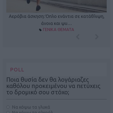
Κ
Αερόβια άσκηση: Όπλο ενάντια σε κατάθλιψη,
φή
άνοια και ψυ…
ΓΕΝΙΚΑ ΘΕΜΑΤΑ
POLL
Ποια θυσία δεν θα λογάριαζες
καθόλου προκειμένου να πετύχεις
το δρομικό σου στόχο;
Να κόψω τα γλυκά
Να κόψω το αλκοόλ