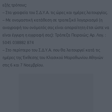
εξής τρόπους:
– Στα γραφεία του Σ.Δ.Υ.Α. τις ώρες και ημέρες λειτουργίας.
– Με ονομαστική κατάθεση σε τραπεζικό λογαριασμό (η
αναγραφή του ονόματός σας είναι απαραίτητη έτσι ώστε να
είναι έγγυρη η εγγραφή σας): Τράπεζα Πειραιώς: Αρ. Λογ. :
5045 038882 874
– Στο περίπτερο του Σ.Δ.Υ.Α. που θα λειτουργεί κατά τις
ημέρες της Έκθεσης του Κλασικού Μαραθωνίου Αθηνών
στις 6 και 7 Νοεμβρίου.