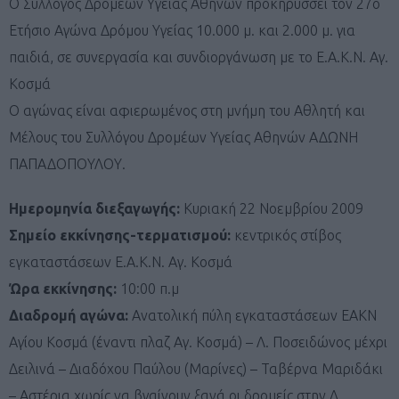
Ο Σύλλογος Δρομέων Υγείας Αθηνών προκηρύσσει τον 27ο
Ετήσιο Αγώνα Δρόμου Υγείας 10.000 μ. και 2.000 μ. για
παιδιά, σε συνεργασία και συνδιοργάνωση με το Ε.Α.Κ.Ν. Αγ.
Κοσμά
Ο αγώνας είναι αφιερωμένος στη μνήμη του Αθλητή και
Μέλους του Συλλόγου Δρομέων Υγείας Αθηνών ΑΔΩΝΗ
ΠΑΠΑΔΟΠΟΥΛΟΥ.
Ημερομηνία διεξαγωγής:
Κυριακή 22 Νοεμβρίου 2009
Σημείο εκκίνησης-τερματισμού:
κεντρικός στίβος
εγκαταστάσεων Ε.Α.Κ.Ν. Αγ. Κοσμά
Ώρα εκκίνησης:
10:00 π.μ
Διαδρομή αγώνα:
Ανατολική πύλη εγκαταστάσεων ΕΑΚΝ
Αγίου Κοσμά (έναντι πλαζ Αγ. Κοσμά) – Λ. Ποσειδώνος μέχρι
Δειλινά – Διαδόχου Παύλου (Μαρίνες) – Ταβέρνα Μαριδάκι
– Αστέρια χωρίς να βγαίνουν ξανά οι δρομείς στην Λ