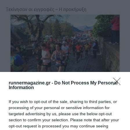
Ξεκίνησαν οι εγγραφές – Η προκήρυξη
runnermagazine.gr -
Do Not Process My Personal
Information
Ursa Trail 2024
If you wish to opt-out of the sale, sharing to third parties, or
processing of your personal or sensitive information for
Οι ημερομηνίες του αγώνα για το 2024
targeted advertising by us, please use the below opt-out
section to confirm your selection. Please note that after your
opt-out request is processed you may continue seeing