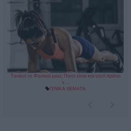
Τονικοί vs Φασικοί μύες: Ποιοι είναι και γιατί πρέπει
ν…
ΓΕΝΙΚΑ ΘΕΜΑΤΑ