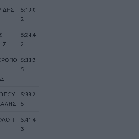
ΙΔΗΣ
5:19:0
2
Σ
5:24:4
ΗΣ
2
Καφές κα
ΓΕΝΙΚ
ΕΡΟΠΟ
5:33:2
5
ΑΣ
ΣΟΠΟΥ
5:33:2
ΧΑΛΗΣ
5
ΟΛΟΠ
5:41:4
New Year Resol
3
στην κορυφή
Σ