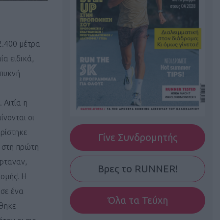
2.400 μέτρα
ία ειδικά,
 πυκνή
 Αιτία η
ίνονται οι
ηρίστηκε
Γίνε Συνδρομητής
ά στη πρώτη
φταναν,
Βρες το RUNNER!
ρομής! Η
ησε ένα
Όλα τα Τεύχη
ύθηκε