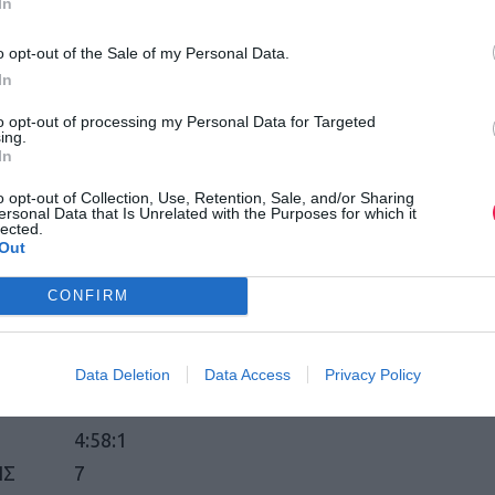
In
o opt-out of the Sale of my Personal Data.
In
ΠΟΥΛΟ
4:44:4
to opt-out of processing my Personal Data for Targeted
ΛΑΟΣ
5
ing.
In
ΟΠΟΥΛ
4:46:5
o opt-out of Collection, Use, Retention, Sale, and/or Sharing
ersonal Data that Is Unrelated with the Purposes for which it
1
lected.
Out
ΤΟΚΛΗ
CONFIRM
ΟΠΟΥ
4:54:3
Data Deletion
Data Access
Privacy Policy
ΩΤΗΣ
4
4:58:1
ΗΣ
7