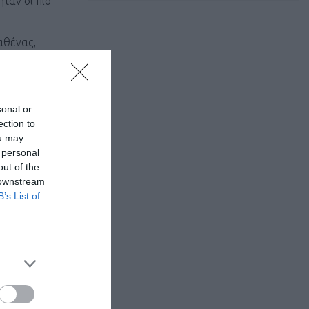
ταν οι πιο
αθένας,
ήκες, και
sonal or
ection to
νο 4.44.45
ou may
 personal
η με χρόνο
out of the
 downstream
B’s List of