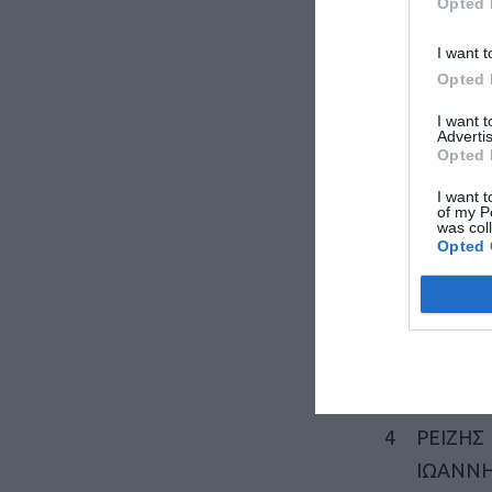
Opted 
Σ
Η
I want t
Opted 
1
ΚΩΣΤΟ
I want 
Σ ΝΙΚΟ
Advertis
Opted 
2
ΑΓΓΕΛ
I want t
of my P
ΟΣ
was col
Opted 
ΘΕΜΙΣ
Σ
3
ΑΝΤΩΝ
ΛΟΣ Φ
4
ΡΕΙΖΗΣ
ΙΩΑΝΝ