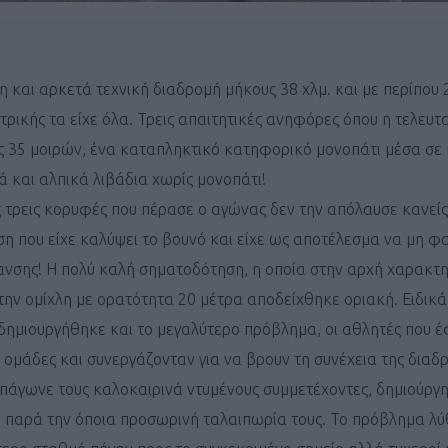
 και αρκετά τεχνική διαδρομή μήκους 38 χλμ. και με περίπου 
τρικής τα είχε όλα. Τρεις απαιτητικές ανηφόρες όπου η τελευτα
ς 35 μοιρών, ένα καταπληκτικό κατηφορικό μονοπάτι μέσα σε
 και αλπικά λιβάδια χωρίς μονοπάτι!
ς τρεις κορυφές που πέρασε ο αγώνας δεν την απόλαυσε κανείς.
 που είχε καλύψει το βουνό και είχε ως αποτέλεσμα να μη φα
νσης! Η πολύ καλή σηματοδότηση, η οποία στην αρχή χαρακτ
την ομίχλη με ορατότητα 20 μέτρα αποδείχθηκε οριακή. Ειδικ
ημιουργήθηκε και το μεγαλύτερο πρόβλημα, οι αθλητές που έ
 ομάδες και συνεργάζονταν για να βρουν τη συνέχεια της διαδ
 πάγωνε τους καλοκαιρινά ντυμένους συμμετέχοντες, δημιούργ
ν παρά την όποια προσωρινή ταλαιπωρία τους. Το πρόβλημα λ