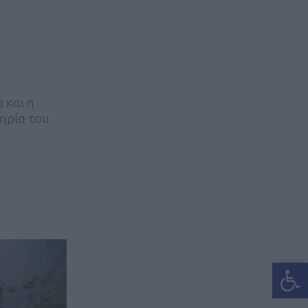
 και η
ηρία του
Ανοίξτε