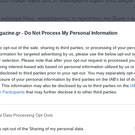
ρο σταθμό πήγαν προς το συγκεκριμένο σημείο αλλά τυχεροί ή
 καλύτερα λόγια, περιγράφοντας τις περιπέτειες που βίωσε ο κ
αιρού επιτρέποντας, να θαυμάσουν τη θέα από ψηλά!
azine.gr -
Do Not Process My Personal Information
σαν τα σημεία ανεφοδιασμού, παρά τις αντίξοες καιρικές συνθ
 του αγώνα, τον Λουκά Πρατίλα.
to opt-out of the sale, sharing to third parties, or processing of your per
formation for targeted advertising by us, please use the below opt-out s
 τερματισμός του αγώνα, έφτασε ο Νίκος Κωστόπουλος με χρό
r selection. Please note that after your opt-out request is processed y
ίτος ο Φώτης Αντωνόπουλος με χρόνο 4.54.34.
eing interest-based ads based on personal information utilized by us or
.06, δεύτερη η Marie Leautey 6.38.47 και τρίτη η Μαίρη Κανάκ
disclosed to third parties prior to your opt-out. You may separately opt-
losure of your personal information by third parties on the IAB’s list of
. This information may also be disclosed by us to third parties on the
IA
Participants
that may further disclose it to other third parties.
l Data Processing Opt Outs
ΧΡΟΝ
o opt-out of the Sharing of my personal data.
ΜΟ
ΟΣ