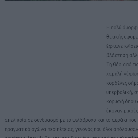
Η πολύ όμορφη
θετικής υψομε
έφτανε κλίσει
βλάστηση αλλά
Τη θέα από τι
χαμηλή νέφωση
κορδέλες σήμα
υπερβολική, σ
κορυφή όπου δ
έκαναν μικρές
απελπισία σε συνδυασμό με το ψιλόβροχο και το αεράκι που
πραγματικό αγώνα περιπέτειας, γεγονός που όλοι απόλαυσα