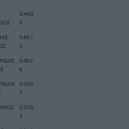
ΓΕΝΙΚ
Σ
5:44:0
ΣΙΟΣ
0
ΒΑΣ
5:46:1
ΟΣ
5
ΡΙΔΗΣ
5:48:2
ΟΣ
6
ΠΑΛΙΑ
5:50:0
Σ
5
ΟΥΛΟΣ
5:52:0
3