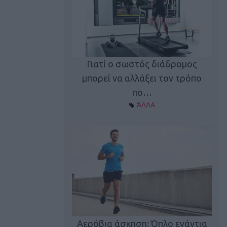
Γιατί ο σωστός διάδρομος
ι καφεΐνη
Τ
μπορεί να αλλάξει τον τρόπο
Α ΘΕΜΑΤΑ
πο…
ΆΛΛΑ
utions: Η άσκηση
Κα
 για το 2026!
Αερόβια άσκηση: Όπλο ενάντια