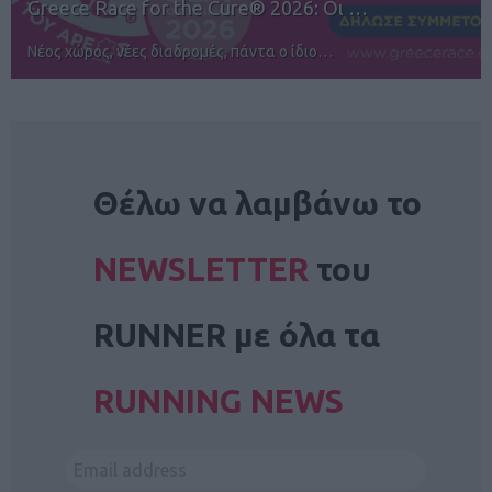
12ος TUI Rhodes Marathon: Άνοιγμα ε…
Αγώνες για όλους στην Ρόδο
NEWSLETTER
Θέλω να λαμβάνω το
NEWSLETTER
του
RUNNER με όλα τα
RUNNING NEWS