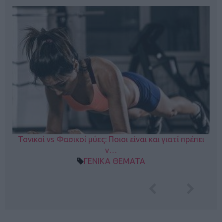
Τονικοί vs Φασικοί μύες: Ποιοι είναι και γιατί πρέπει
ν…
ΓΕΝΙΚΑ ΘΕΜΑΤΑ