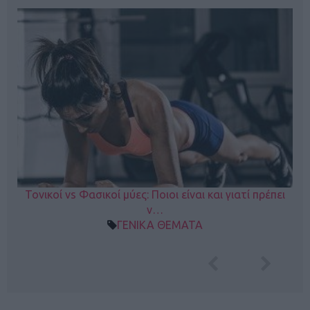
Τονικοί vs Φασικοί μύες: Ποιοι είναι και γιατί πρέπει
ν…
ΓΕΝΙΚΑ ΘΕΜΑΤΑ