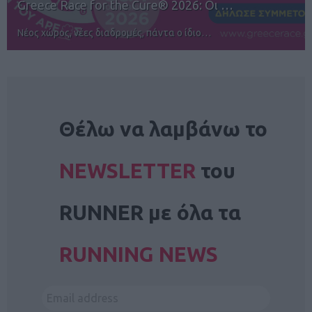
12ος TUI Rhodes Marathon: Άνοιγμα ε…
Αγώνες για όλους στην Ρόδο
NEWSLETTER
Θέλω να λαμβάνω το
NEWSLETTER
του
RUNNER με όλα τα
RUNNING NEWS