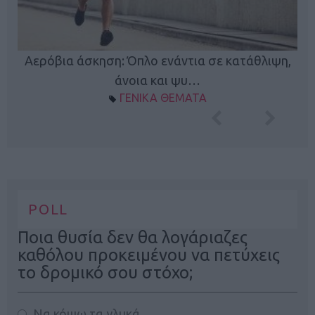
Κ
Αερόβια άσκηση: Όπλο ενάντια σε κατάθλιψη,
φή
άνοια και ψυ…
ΓΕΝΙΚΑ ΘΕΜΑΤΑ
POLL
Ποια θυσία δεν θα λογάριαζες
καθόλου προκειμένου να πετύχεις
το δρομικό σου στόχο;
Να κόψω τα γλυκά