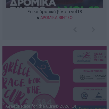
Επικά δρομικά βίντεο vol18
ΔΡΟΜΙΚΑ ΒΙΝΤΕΟ
12ος TUI Rhodes Marathon: Άνοιγμα ε…