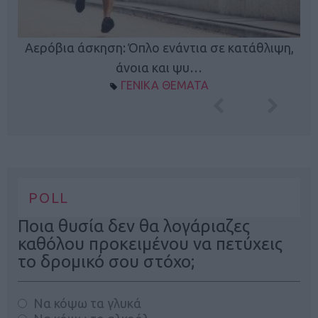
Κ
Αερόβια άσκηση: Όπλο ενάντια σε κατάθλιψη,
φή
άνοια και ψυ…
ΓΕΝΙΚΑ ΘΕΜΑΤΑ
POLL
Ποια θυσία δεν θα λογάριαζες
καθόλου προκειμένου να πετύχεις
το δρομικό σου στόχο;
Να κόψω τα γλυκά