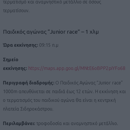
τερματισμό και αναμνηστικό μετάλλιο σε όσους
τερματίσουν.
Παιδικός αγώνας “Junior race” – 1 χλμ
Ώρα εκκίνησης:
09:15 π.μ
Σημείο
εκκίνησης:
https://maps.app.goo.gl/MNtE6oBPP2piYFo68
Περιγραφή διαδρομής:
Ο Παιδικός Αγώνας “Junior race”
1000m απευθύνεται σε παιδιά έως 12 ετών. Η εκκίνηση και
ο τερματισμός του παιδικού αγώνα θα είναι η κεντρική
πλατεία Σιδηροκάστρου.
Περιλαμβάνει:
τροφοδοσία και αναμνηστικό μετάλλιο.