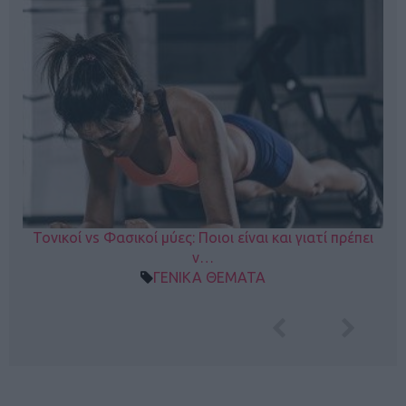
Τονικοί vs Φασικοί μύες: Ποιοι είναι και γιατί πρέπει
ν…
ΓΕΝΙΚΑ ΘΕΜΑΤΑ