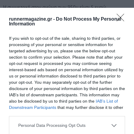
Η συμμετοχή στον αγώνα των 950μ είναι 5 ευρώ.
runnermagazine.gr -
Do Not Process My Personal
Η συμμετοχή για τα ΑμεΑ είναι δωρεάν.
Information
Η καταβολή του αντιτίμου – δωρεά συμμετοχής γίνεται μετά
If you wish to opt-out of the sale, sharing to third parties, or
processing of your personal or sensitive information for
από εγγραφή
πατώντας εδώ
targeted advertising by us, please use the below opt-out
section to confirm your selection. Please note that after your
Μετά την εγγραφή θα πρέπει να γίνει κατάθεση σε έναν
opt-out request is processed you may continue seeing
interest-based ads based on personal information utilized by
από τους παρακάτω λογαριασμούς.
us or personal information disclosed to third parties prior to
your opt-out. You may separately opt-out of the further
Αριθμοί λογαριασμών
disclosure of your personal information by third parties on the
IAB’s list of downstream participants. This information may
EUROBANK IBAN: GR47 0260 0390 0001 4020
also be disclosed by us to third parties on the
IAB’s List of
Downstream Participants
that may further disclose it to other
0815 913
third parties.
ΕΘΝΙΚΗ ΤΡΑΠΕΖΑ IBAN: GR03 0110 8830 0000
Personal Data Processing Opt Outs
8830 0739 708