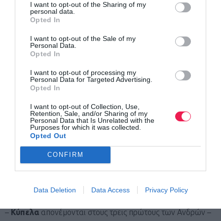
ALPHA BANK IBAN: GR16 0140 7380 7380 0200
I want to opt-out of the Sharing of my
personal data.
2008 686
Opted In
ΤΡΑΠΕΖΑ ΠΕΙΡΑΙΩΣ IBAN: GR87 0171 0940 0060
I want to opt-out of the Sale of my
Personal Data.
9404 0030 367
Opted In
Μόλις η συνδρομή φανεί στο σύστημα, θα σας αποσταλεί e
I want to opt-out of processing my
Personal Data for Targeted Advertising.
mail με επιβεβαίωση της εγγραφής σας, απόδειξη και
Opted In
ευχαριστήριο για τη συμμετοχή – δωρεάς σας.
I want to opt-out of Collection, Use,
Retention, Sale, and/or Sharing of my
Personal Data that Is Unrelated with the
ΣΤΑΘΜΟΙ ΑΝΕΦΟΔΙΑΣΜΟΥ ΚΑΙ ΥΠΟΣΤΗΡΙΞΗΣ
Purposes for which it was collected.
ΑΘΛΗΤΩΝ
Opted Out
Παροχή νερού στους σταθμούς όπως και μικρογευμάτων
CONFIRM
στον τερματισμό.
ΕΠΑΘΛΑ
Data Deletion
Data Access
Privacy Policy
–
Κύπελα
απονέμονται στους τρεις πρώτους των Ανδρών –