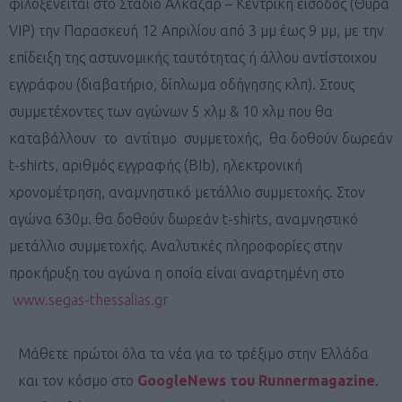
φιλοξενείται στο Στάδιο Αλκαζάρ – Κεντρική είσοδος (Θύρα
VIP) την Παρασκευή 12 Απριλίου από 3 μμ έως 9 μμ, με την
επίδειξη της αστυνομικής ταυτότητας ή άλλου αντίστοιχου
εγγράφου (διαβατήριο, δίπλωμα οδήγησης κλπ). Στους
συμμετέχοντες των αγώνων 5 χλμ & 10 χλμ που θα
καταβάλλουν το αντίτιμο συμμετοχής, θα δοθούν δωρεάν
t-shirts, αριθμός εγγραφής (BIb), ηλεκτρονική
χρονομέτρηση, αναμνηστικό μετάλλιο συμμετοχής. Στον
αγώνα 630μ. θα δοθούν δωρεάν t-shirts, αναμνηστικό
μετάλλιο συμμετοχής. Αναλυτικές πληροφορίες στην
προκήρυξη του αγώνα η οποία είναι αναρτημένη στο
www.segas-thessalias.gr
Μάθετε πρώτοι όλα τα νέα για το τρέξιμο στην Ελλάδα
και τον κόσμο στο
GoogleNews του Runnermagazine
.