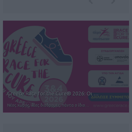
12ος TUI Rhodes Marathon: Άνοιγμα ε…
Αγώνες για όλους στην Ρόδο