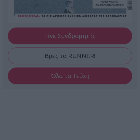
Γίνε Συνδρομητής
Βρες το RUNNER!
Όλα τα Τεύχη