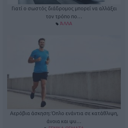
Γιατί ο σωστός διάδρομος μπορεί να αλλάξει
τον τρόπο πο…
ΆΛΛΑ
Κ
Αερόβια άσκηση: Όπλο ενάντια σε κατάθλιψη,
φή
άνοια και ψυ…