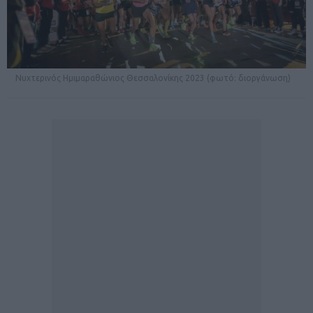
Νυχτερινός Ημιμαραθώνιος Θεσσαλονίκης 2023 (φωτό: διοργάνωση)