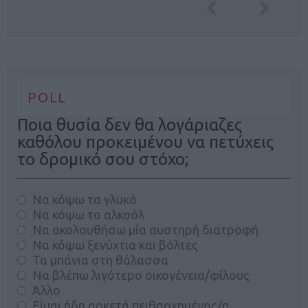
POLL
Ποια θυσία δεν θα λογάριαζες
καθόλου προκειμένου να πετύχεις
το δρομικό σου στόχο;
Να κόψω τα γλυκά
Να κόψω το αλκοόλ
Να ακολουθήσω μία αυστηρή διατροφή
Να κόψω ξενύχτια και βόλτες
Τα μπάνια στη θάλασσα
Να βλέπω λιγότερο οικογένεια/φίλους
Άλλο
Είμαι ήδη αρκετά πειθαρχημένος/η