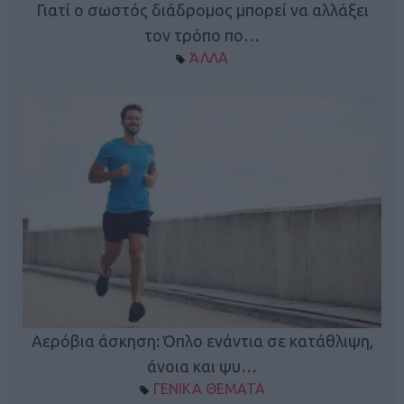
Γιατί ο σωστός διάδρομος μπορεί να αλλάξει
τον τρόπο πο…
ΆΛΛΑ
Κ
Αερόβια άσκηση: Όπλο ενάντια σε κατάθλιψη,
φή
άνοια και ψυ…
ΓΕΝΙΚΑ ΘΕΜΑΤΑ