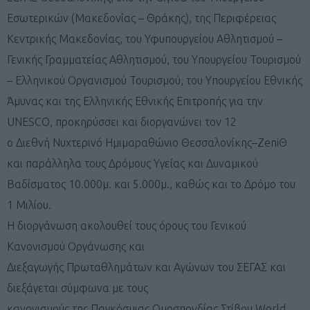
Εσωτερικών (Μακεδονίας – Θράκης), της Περιφέρειας
Κεντρικής Μακεδονίας, του Υφυπουργείου Αθλητισμού –
Γενικής Γραμματείας Αθλητισμού, του Υπουργείου Τουρισμού
– Ελληνικού Οργανισμού Τουρισμού, του Υπουργείου Εθνικής
Άμυνας και της Ελληνικής Εθνικής Επιτροπής για την
UNESCO, προκηρύσσει και διοργανώνει τον 12
ο Διεθνή Νυχτερινό Ημιμαραθώνιο Θεσσαλονίκης–ZeniΘ
και παράλληλα τους Δρόμους Υγείας και Δυναμικού
Βαδίσματος 10.000μ. και 5.000μ., καθώς και το Δρόμο του
1 Μιλίου.
Η διοργάνωση ακολουθεί τους όρους του Γενικού
Κανονισμού Οργάνωσης και
Διεξαγωγής Πρωταθλημάτων και Αγώνων του ΣΕΓΑΣ και
διεξάγεται σύμφωνα με τους
κανονισμούς της Παγκόσμιας Ομοσπονδίας Στίβου World