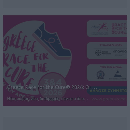
12ος TUI Rhodes Marathon: Άνοιγμα ε…
Αγώνες για όλους στην Ρόδο