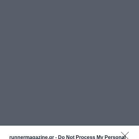
runnermagazine.gr -
Do Not Process My Personal