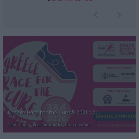
6: Οι …
12ος TUI Rhodes Marathon: Άν
ιο…
Αγώνες για όλους στην Ρόδο