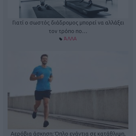
Γιατί ο σωστός διάδρομος μπορεί να αλλάξει
τον τρόπο πο…
ΆΛΛΑ
Κ
Αερόβια άσκηση: Όπλο ενάντια σε κατάθλιψη,
φή