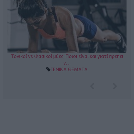
Τονικοί vs Φασικοί μύες: Ποιοι είναι και γιατί πρέπει
ν…
ΓΕΝΙΚΑ ΘΕΜΑΤΑ