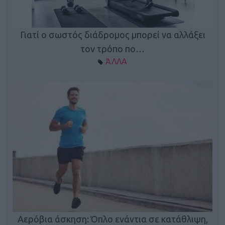
Γιατί ο σωστός διάδρομος μπορεί να αλλάξει
τον τρόπο πο…
ΆΛΛΑ
Κ
Αερόβια άσκηση: Όπλο ενάντια σε κατάθλιψη,
φή