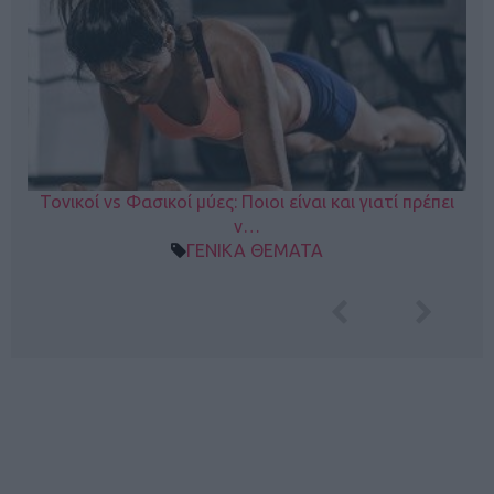
Τονικοί vs Φασικοί μύες: Ποιοι είναι και γιατί πρέπει
ν…
ΓΕΝΙΚΑ ΘΕΜΑΤΑ