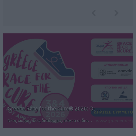
12ος TUI Rhodes Marathon: Άνοιγμα ε…
Αγώνες για όλους στην Ρόδο