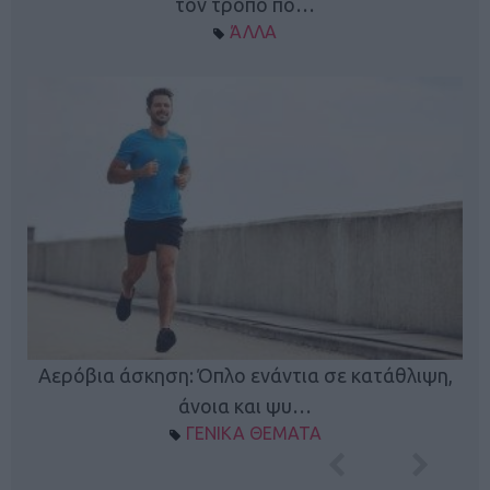
τον τρόπο πο…
ΆΛΛΑ
Κ
Αερόβια άσκηση: Όπλο ενάντια σε κατάθλιψη,
φή
άνοια και ψυ…
ΓΕΝΙΚΑ ΘΕΜΑΤΑ