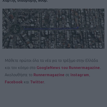
Χάρτης διαδρομής 800μ.
Μάθετε πρώτοι όλα τα νέα για το τρέξιμο στην Ελλάδα
και τον κόσμο στο
GoogleNews του Runnermagazine
.
Ακολουθήστε το
Runnermagazine
σε
Instagram
,
Facebook
και
Twitter
.