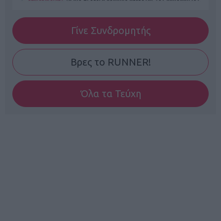
Γίνε Συνδρομητής
Βρες το RUNNER!
Όλα τα Τεύχη