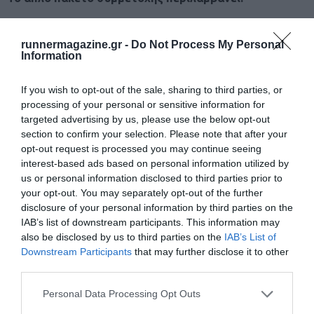
Ηλεκτρονική χρονομέτρηση
runnermagazine.gr -
Do Not Process My Personal
Αναμνηστικό μετάλλιο
Information
Γκαρνταρόμπα
If you wish to opt-out of the sale, sharing to third parties, or
Υγειονομική κάλυψη
processing of your personal or sensitive information for
Υδροδοσία
targeted advertising by us, please use the below opt-out
section to confirm your selection. Please note that after your
opt-out request is processed you may continue seeing
Το ενισχυμένο πακέτο συμμετοχής περιλαμβάνει:
interest-based ads based on personal information utilized by
us or personal information disclosed to third parties prior to
Αναμνηστικό
T-Shirt
your opt-out. You may separately opt-out of the further
Ηλεκτρονική χρονομέτρηση
disclosure of your personal information by third parties on the
IAB’s list of downstream participants. This information may
Αναμνηστικό μετάλλιο
also be disclosed by us to third parties on the
IAB’s List of
Γκαρνταρόμπα
Downstream Participants
that may further disclose it to other
third parties.
Υγειονομική κάλυψη
Υδροδοσία
Personal Data Processing Opt Outs