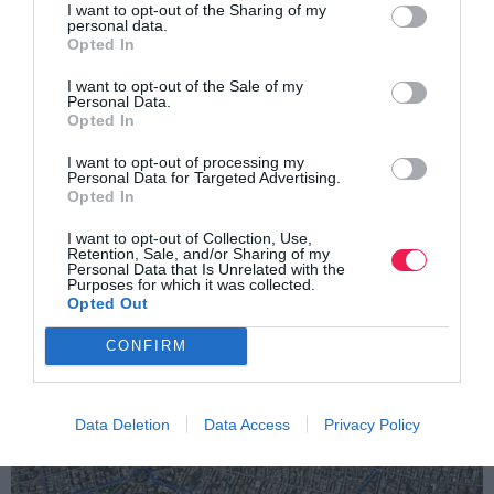
I want to opt-out of the Sharing of my
Παραλαβή πακέτων συμμετοχής:
Η παραλαβή του
personal data.
Opted In
πακέτου συμμετοχής από όλους τους δρομείς θα γίνει το
I want to opt-out of the Sale of my
Σάββατο 16/9 12:00 – 16:00 από το Δημοτικό
Personal Data.
Κολυμβητήριο Αργυρούπολης (Τριπόλεως 6) και την
Opted In
Κυριακή 17/9 από τις 07:30-08:30 στο σημείο της εκκίνησης
I want to opt-out of processing my
Personal Data for Targeted Advertising.
και έδρα της Εταιρείας Προστασίας Σπαστικών/Πόρτα
Opted In
Ανοιχτή, Μαρίνου Γερουλάνου 117, Αργυρούπολη.
I want to opt-out of Collection, Use,
Retention, Sale, and/or Sharing of my
Personal Data that Is Unrelated with the
Δηλώσεις-Εγγραφές:
Purposes for which it was collected.
Opted Out
https://www.myrace.gr/event/5640/registrations.html
CONFIRM
Χάρτης διαδρομής 5 χλμ.
Data Deletion
Data Access
Privacy Policy