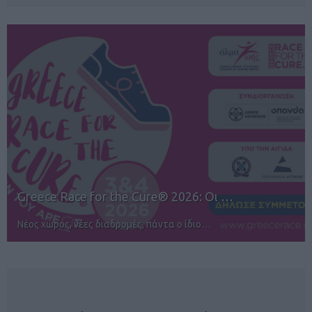
12ος TUI Rhodes Marathon: Άνοιγμα ε…
Αγώνες για όλους στην Ρόδο
NEWSLETTER