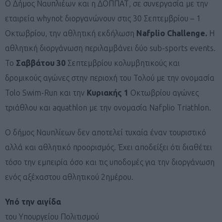
Ο Δήμος Ναυπλιέων και η ΔΟΠΠΑΤ, σε συνεργασία με την
εταιρεία whynot διοργανώνουν στις 30 Σεπτεμβρίου – 1
Οκτωβρίου, την αθλητική εκδήλωση
Nafplio
Challenge
.
Η
αθλητική διοργάνωση περιλαμβάνει δύο sub-sports events.
Το
Σαββάτου 30
Σεπτεμβρίου κολυμβητικούς και
δρομικούς αγώνες στην περιοχή του Τολού με την ονομασία
Tolo Swim-Run και την
Κυριακής 1
Οκτωβρίου αγώνες
τριάθλου και aquathlon με την ονομασία Nafplio Triathlon.
Ο δήμος Ναυπλίεων δεν αποτελεί τυχαία έναν τουριστικό
αλλά και αθλητικό προορισμός. Έχει αποδείξει ότι διαθέτει
τόσο την εμπειρία όσο και τις υποδομές για την διοργάνωση
ενός αξέχαστου αθλητικού 2ημέρου.
Υπό την αιγίδα
του Υπουργείου Πολιτισμού