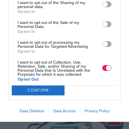
I want to opt-out of the Sharing of my
personal data.
Opted In
I want to opt-out of the Sale of my
Personal Data.
Opted In
I want to opt-out of processing my
Personal Data for Targeted Advertising.
Opted In
I want to opt-out of Collection, Use,
Retention, Sale, and/or Sharing of my
Personal Data that Is Unrelated with the
Purposes for which it was collected.
Opted Out
11ος Αγώνας Δρόμου Μνήμης για τη
Μικρασιατική Καταστροφ…
CONFIRM
Δείτε την προκήρυξη της διοργάνωσης
Data Deletion
Data Access
Privacy Policy