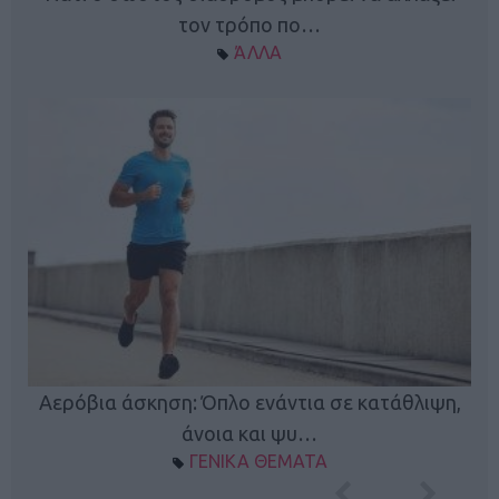
τον τρόπο πο…
ΆΛΛΑ
Κ
Αερόβια άσκηση: Όπλο ενάντια σε κατάθλιψη,
φή
άνοια και ψυ…
ΓΕΝΙΚΑ ΘΕΜΑΤΑ