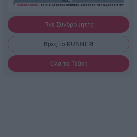
Γίνε Συνδρομητής
Βρες το RUNNER!
Όλα τα Τεύχη