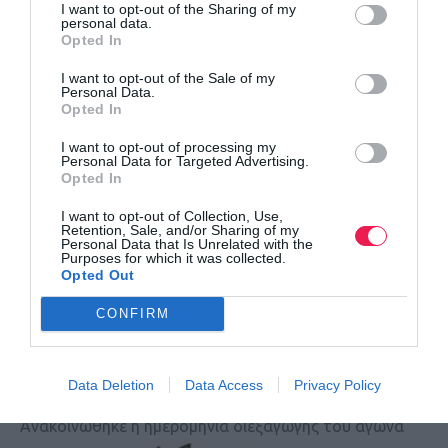
I want to opt-out of the Sharing of my
personal data.
ΔΕΙΤΕ ΕΠΙΣΗΣ
Opted In
I want to opt-out of the Sale of my
Personal Data.
Opted In
I want to opt-out of processing my
Personal Data for Targeted Advertising.
Opted In
I want to opt-out of Collection, Use,
Retention, Sale, and/or Sharing of my
Personal Data that Is Unrelated with the
Purposes for which it was collected.
Opted Out
CONFIRM
14ος Ημιμαραθώνιος Πάικου & 7ος Αγώνας 5km
Data Deletion
Data Access
Privacy Policy
Καστανό…
Ανακοινώθηκε η ημερομηνία διεξαγωγής του αγώνα