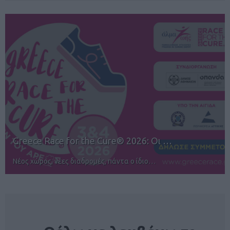
12ος TUI Rhodes Marathon: Άνοιγμα ε…
Αγώνες για όλους στην Ρόδο
NEWSLETTER