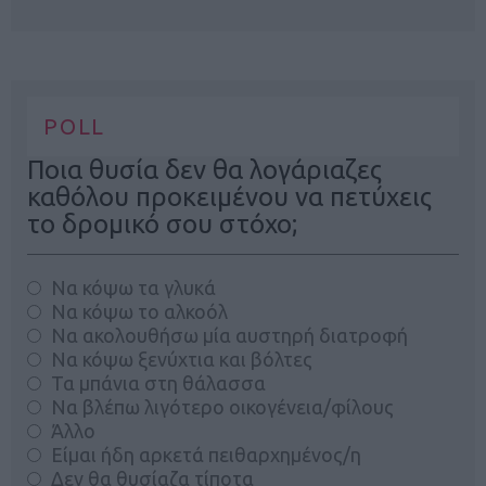
POLL
Ποια θυσία δεν θα λογάριαζες
καθόλου προκειμένου να πετύχεις
το δρομικό σου στόχο;
Να κόψω τα γλυκά
Να κόψω το αλκοόλ
Να ακολουθήσω μία αυστηρή διατροφή
Να κόψω ξενύχτια και βόλτες
Τα μπάνια στη θάλασσα
Να βλέπω λιγότερο οικογένεια/φίλους
Άλλο
Είμαι ήδη αρκετά πειθαρχημένος/η
Δεν θα θυσίαζα τίποτα