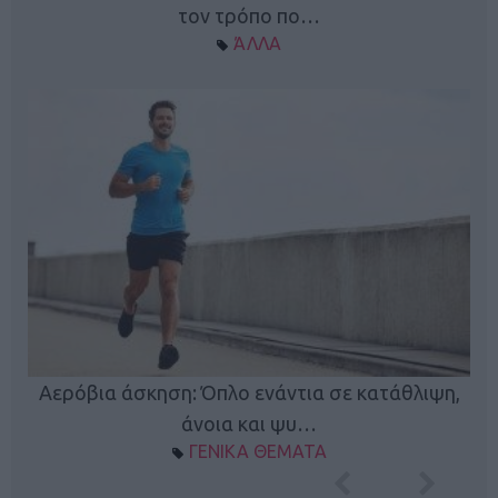
τον τρόπο πο…
ΆΛΛΑ
Κ
Αερόβια άσκηση: Όπλο ενάντια σε κατάθλιψη,
φή
άνοια και ψυ…
ΓΕΝΙΚΑ ΘΕΜΑΤΑ