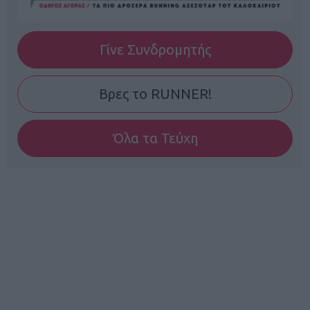
Γίνε Συνδρομητής
Βρες το RUNNER!
Όλα τα Τεύχη