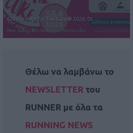
12ος TUI Rhodes Marathon: Άνοιγμα ε…
Αγώνες για όλους στην Ρόδο
NEWSLETTER
Θέλω να λαμβάνω το
NEWSLETTER
του
RUNNER με όλα τα
RUNNING NEWS