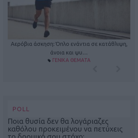
Κ
Αερόβια άσκηση: Όπλο ενάντια σε κατάθλιψη,
φή
άνοια και ψυ…
ΓΕΝΙΚΑ ΘΕΜΑΤΑ
POLL
Ποια θυσία δεν θα λογάριαζες
καθόλου προκειμένου να πετύχεις
το δρομικό σου στόχο;