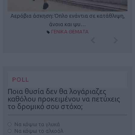
Κ
Αερόβια άσκηση: Όπλο ενάντια σε κατάθλιψη,
φή
άνοια και ψυ…
ΓΕΝΙΚΑ ΘΕΜΑΤΑ
POLL
Ποια θυσία δεν θα λογάριαζες
καθόλου προκειμένου να πετύχεις
το δρομικό σου στόχο;
Να κόψω τα γλυκά
Να κόψω το αλκοόλ