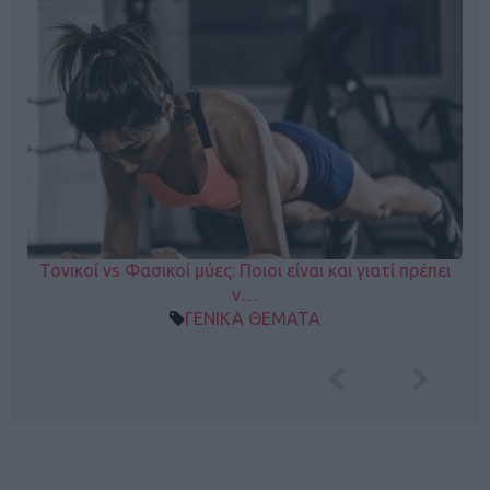
Τονικοί vs Φασικοί μύες: Ποιοι είναι και γιατί πρέπει
ν…
ΓΕΝΙΚΑ ΘΕΜΑΤΑ