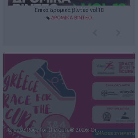
Επικά δρομικά βίντεο vol18
ΔΡΟΜΙΚΑ ΒΙΝΤΕΟ
12ος TUI Rhodes Marathon: Άνοιγμα ε…