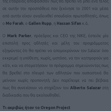
της εταιρείας αποφάσισαν πως θα πρέπει να μπει ένα τέλος
σε αυτήν την προσπάθεια που ξεκίνησε το 2001 και μέσα
από αυτήν είχαν αναδειχθεί σπουδαίοι πρωταθλητές, όπως
ο
Mo Farah
, o
Gallen Rupp
, η
Hassan Sifan
κ.ά.
Ο
Μark Parker
, πρόεδρος και CEO της ΝΙΚΕ, έστειλε μία
επιστολή προς αθλητές και μέλη του προγράμματος
εξηγώντας ότι θα πρέπει να απομακρύνουν τον Salazar όσο
εκκρεμεί η υπόθεση, χωρίς, ωστόσο, να τον κατηγορούν για
κάτι, και να σταματήσουν το πρόγραμμα σημειώνοντας πως
θα βρεθεί στο πλευρό των αθλητών που ουσιαστικά θα
μείνουν χωρίς προπονητή. Δεν παρέλειψε να πει βέβαια
πως θα συνεχίσουν να στηρίζουν τον
Alberto Salazar
στη
διαδικασία που θα ακολουθηθεί.
Τι ακριβώς ήταν το Oregon Project