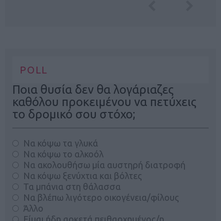
POLL
Ποια θυσία δεν θα λογάριαζες
καθόλου προκειμένου να πετύχεις
το δρομικό σου στόχο;
Να κόψω τα γλυκά
Να κόψω το αλκοόλ
Να ακολουθήσω μία αυστηρή διατροφή
Να κόψω ξενύχτια και βόλτες
Τα μπάνια στη θάλασσα
Να βλέπω λιγότερο οικογένεια/φίλους
Άλλο
Είμαι ήδη αρκετά πειθαρχημένος/η