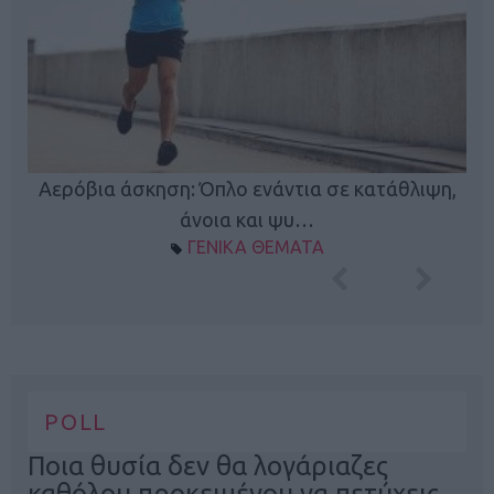
Κ
Αερόβια άσκηση: Όπλο ενάντια σε κατάθλιψη,
φή
άνοια και ψυ…
ΓΕΝΙΚΑ ΘΕΜΑΤΑ
POLL
Ποια θυσία δεν θα λογάριαζες
καθόλου προκειμένου να πετύχεις