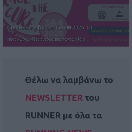
12ος TUI Rhodes Marathon: Άνοιγμα ε…
Αγώνες για όλους στην Ρόδο
NEWSLETTER
Θέλω να λαμβάνω το
NEWSLETTER
του
RUNNER με όλα τα