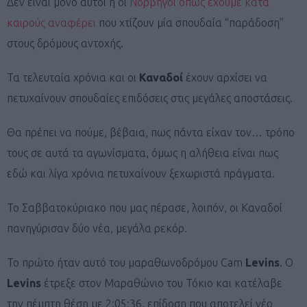
Δεν είναι μόνο αυτοί ή οι
Νορβηγοί όπως έχουμε κατά
καιρούς αναφέρει
που χτίζουν μία σπουδαία “παράδοση”
στους δρόμους αντοχής.
Τα τελευταία χρόνια και οι
Καναδοί
έχουν αρχίσει να
πετυχαίνουν σπουδαίες επιδόσεις στις μεγάλες αποστάσεις.
Θα πρέπει να πούμε, βέβαια, πως πάντα είχαν τον… τρόπο
τους σε αυτά τα αγωνίσματα, όμως η αλήθεια είναι πως
εδώ και λίγα χρόνια πετυχαίνουν ξεχωριστά πράγματα.
Το Σαββατοκύριακο που μας πέρασε, λοιπόν, οι Καναδοί
πανηγύρισαν δύο νέα, μεγάλα ρεκόρ.
Το πρώτο ήταν αυτό του μαραθωνοδρόμου Cam
Levins
. Ο
Levins
έτρεξε στον Μαραθώνιο του Τόκιο και κατέλαβε
την πέμπτη θέση με 2:05:36, επίδοση που αποτελεί νέο